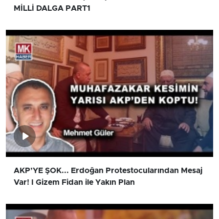
MİLLİ DALGA PART1
AKP’YE ŞOK... Erdoğan Protestocularından Mesaj
Var! I Gizem Fidan ile Yakın Plan