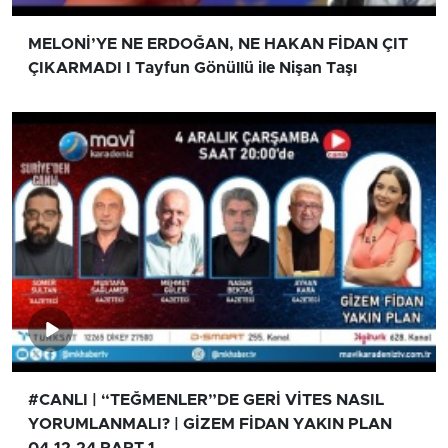
MELONİ’YE NE ERDOĞAN, NE HAKAN FİDAN ÇIT
ÇIKARMADI I Tayfun Gönüllü ile Nişan Taşı
#CANLI | “TEĞMENLER”DE GERİ VİTES NASIL
YORUMLANMALI? | GİZEM FİDAN YAKIN PLAN