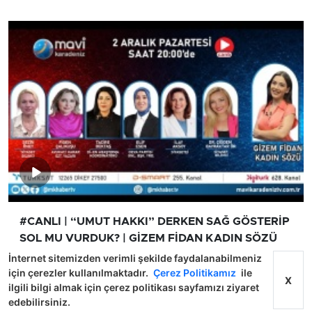
#CANLI | “UMUT HAKKI” DERKEN SAĞ GÖSTERİP
SOL MU VURDUK? | GİZEM FİDAN KADIN SÖZÜ
02.12.24 PART 2
İnternet sitemizden verimli şekilde faydalanabilmeniz
için çerezler kullanılmaktadır.
Çerez Politikamız
ile
X
ilgili bilgi almak için çerez politikası sayfamızı ziyaret
edebilirsiniz.