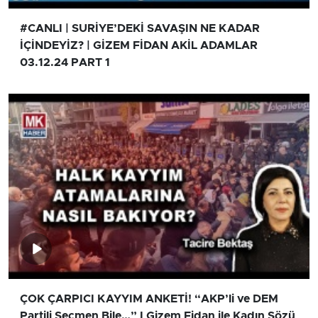
#CANLI | SURİYE’DEKİ SAVAŞIN NE KADAR
İÇİNDEYİZ? | GİZEM FİDAN AKİL ADAMLAR
03.12.24 PART 1
ÇOK ÇARPICI KAYYIM ANKETİ! “AKP’li ve DEM
Partili Seçmen Bile…” I Gizem Fidan ile Kadın Sözü