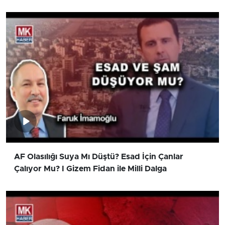
AF Olasılığı Suya Mı Düştü? Esad İçin Çanlar
Çalıyor Mu? I Gizem Fidan ile Milli Dalga