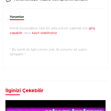
Yorumlar
Kendi koyacağınız özel bir adla yorum yapmak için
giriş
yapabilir
veya
kayıt olabilirsiniz
.
* Bu içerik ile ilgili yorum yok, ilk yorumu siz yazın,
tartışalım *
İlginizi Çekebilir