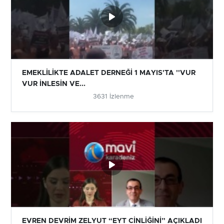
EMEKLİLİKTE ADALET DERNEĞİ 1 MAYIS'TA ''VUR
VUR İNLESİN VE...
3631 İzlenme
EVREN DEVRİM ZELYUT “EYT CİNLİĞİNİ” AÇIKLADI