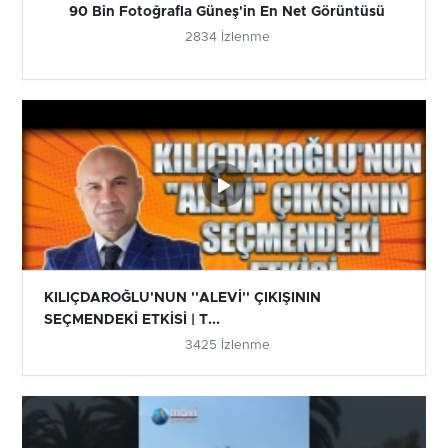
90 Bin Fotoğrafla Güneş'in En Net Görüntüsü
2834 İzlenme
KILIÇDAROĞLU'NUN ''ALEVİ'' ÇIKIŞININ
SEÇMENDEKİ ETKİSİ | T...
3425 İzlenme