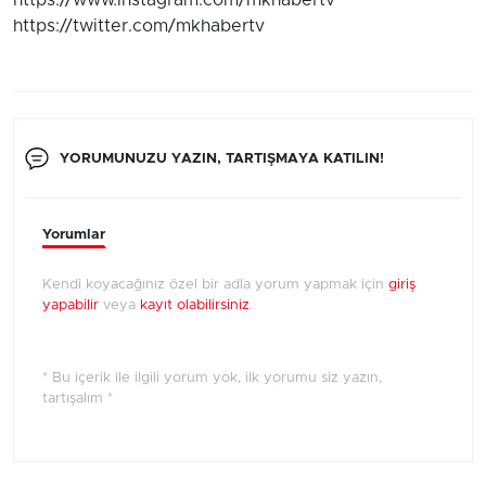
https://www.instagram.com/mkhabertv
https://twitter.com/mkhabertv
YORUMUNUZU YAZIN, TARTIŞMAYA KATILIN!
Yorumlar
Kendi koyacağınız özel bir adla yorum yapmak için
giriş
yapabilir
veya
kayıt olabilirsiniz
.
* Bu içerik ile ilgili yorum yok, ilk yorumu siz yazın,
tartışalım *