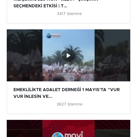
SEÇMENDEKİ ETKİSİ | T...
3417 İzlenme
EMEKLİLİKTE ADALET DERNEĞİ 1 MAYIS'TA ''VUR
VUR İNLESİN VE...
3627 İzlenme