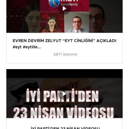
EVREN DEVRİM ZELYUT “EYT CİNLİĞİNİ” AÇIKLADI
#eyt #eytlile...
2871 İzlenme