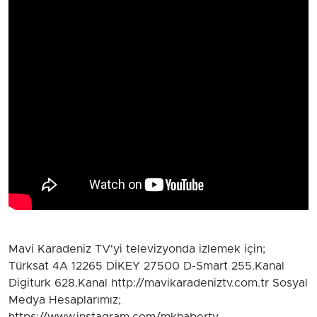
Mavi Karadeniz TV'yi televizyonda izlemek için;
Türksat 4A 12265 DİKEY 27500 D-Smart 255.Kanal
Digiturk 628.Kanal http://mavikaradeniztv.com.tr Sosyal
Medya Hesaplarımız;