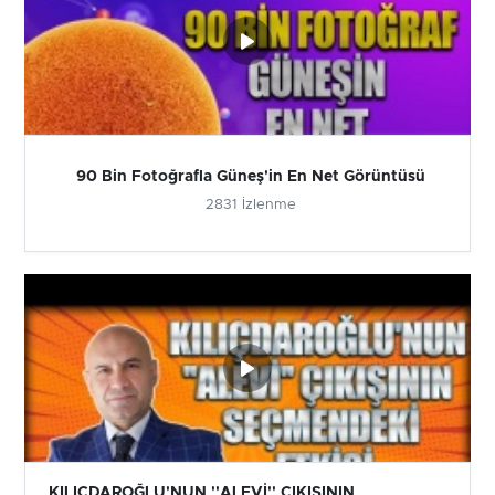
90 Bin Fotoğrafla Güneş'in En Net Görüntüsü
2831 İzlenme
KILIÇDAROĞLU'NUN ''ALEVİ'' ÇIKIŞININ