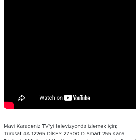
Mavi Karadeniz TV'yi televizyonda izlemek için;
Türksat 4A 12265 DİKEY 27500 D-Smart 255.Kanal