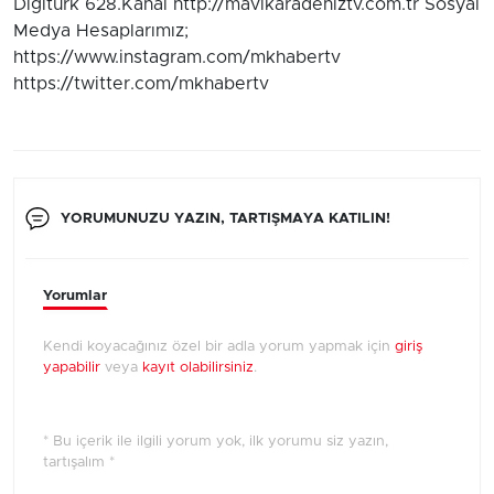
Digiturk 628.Kanal http://mavikaradeniztv.com.tr Sosyal
Medya Hesaplarımız;
https://www.instagram.com/mkhabertv
https://twitter.com/mkhabertv
YORUMUNUZU YAZIN, TARTIŞMAYA KATILIN!
Yorumlar
Kendi koyacağınız özel bir adla yorum yapmak için
giriş
yapabilir
veya
kayıt olabilirsiniz
.
* Bu içerik ile ilgili yorum yok, ilk yorumu siz yazın,
tartışalım *