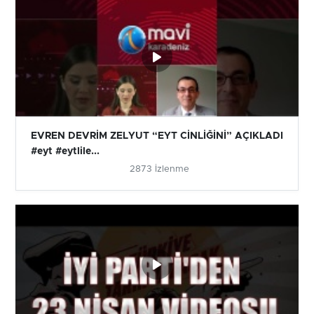
EVREN DEVRİM ZELYUT “EYT CİNLİĞİNİ” AÇIKLADI
#eyt #eytlile...
2873 İzlenme