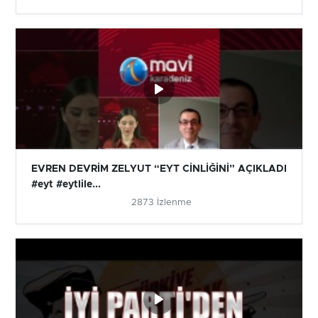
EVREN DEVRİM ZELYUT “EYT CİNLİĞİNİ” AÇIKLADI
#eyt #eytlile...
2873 İzlenme