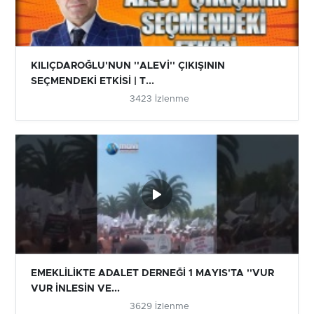
KILIÇDAROĞLU'NUN ''ALEVİ'' ÇIKIŞININ
SEÇMENDEKİ ETKİSİ | T...
3423 İzlenme
EMEKLİLİKTE ADALET DERNEĞİ 1 MAYIS'TA ''VUR
VUR İNLESİN VE...
3629 İzlenme