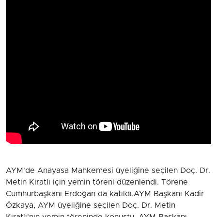
AYM'de Anayasa Mahkemesi üyeliğine seçilen Doç. Dr.
Metin Kıratlı için yemin töreni düzenlendi. Törene
Cumhurbaşkanı Erdoğan da katıldı.AYM Başkanı Kadir
Özkaya, AYM üyeliğine seçilen Doç. Dr. Metin