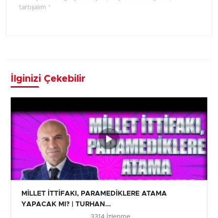
tartışalım *
İlginizi Çekebilir
MİLLET İTTİFAKI, PARAMEDİKLERE ATAMA
YAPACAK MI? | TURHAN...
3314 İzlenme