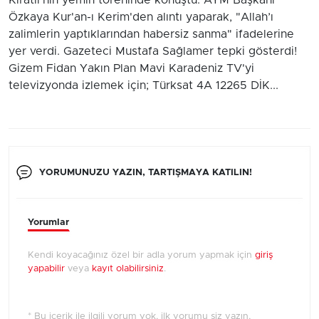
Kıratlı'nın yemin töreninde konuştu. AYM Başkanı
Özkaya Kur'an-ı Kerim'den alıntı yaparak, "Allah’ı
zalimlerin yaptıklarından habersiz sanma" ifadelerine
yer verdi. Gazeteci Mustafa Sağlamer tepki gösterdi!
Gizem Fidan Yakın Plan Mavi Karadeniz TV'yi
televizyonda izlemek için; Türksat 4A 12265 DİK...
YORUMUNUZU YAZIN, TARTIŞMAYA KATILIN!
Yorumlar
Kendi koyacağınız özel bir adla yorum yapmak için
giriş
yapabilir
veya
kayıt olabilirsiniz
.
* Bu içerik ile ilgili yorum yok, ilk yorumu siz yazın,