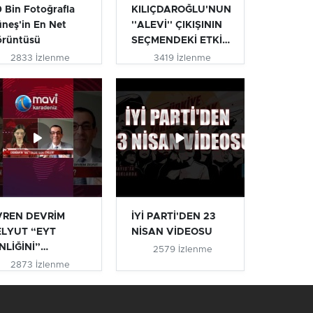
 Bin Fotoğrafla
KILIÇDAROĞLU'NUN
neş'in En Net
''ALEVİ'' ÇIKIŞININ
örüntüsü
SEÇMENDEKİ ETKİSİ
| T...
2833 İzlenme
3419 İzlenme
VREN DEVRİM
İYİ PARTİ'DEN 23
ELYUT “EYT
NİSAN VİDEOSU
NLİĞİNİ”
2579 İzlenme
IKLADI #eyt
2873 İzlenme
ytlile...