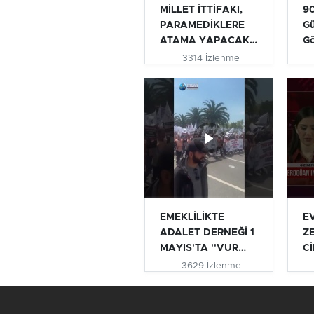
MİLLET İTTİFAKI,
90
PARAMEDİKLERE
Gü
ATAMA YAPACAK
G
MI? | TURHAN...
3314 İzlenme
EMEKLİLİKTE
E
ADALET DERNEĞİ 1
Z
MAYIS'TA ''VUR
Cİ
VUR İNLESİN VE...
AÇ
3629 İzlenme
#e