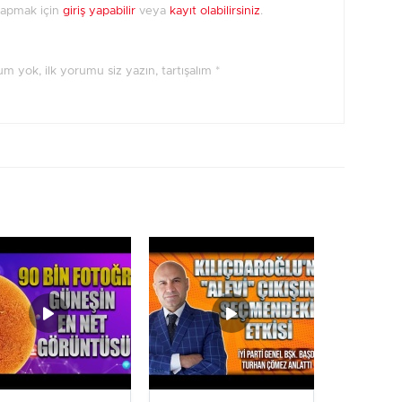
yapmak için
giriş yapabilir
veya
kayıt olabilirsiniz
.
orum yok, ilk yorumu siz yazın, tartışalım *