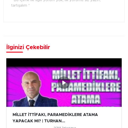
* Bu içerik ile ilgili yorum yok, ilk yorumu siz yazın,
tartışalım *
İlginizi Çekebilir
MİLLET İTTİFAKI, PARAMEDİKLERE ATAMA
YAPACAK MI? | TURHAN...