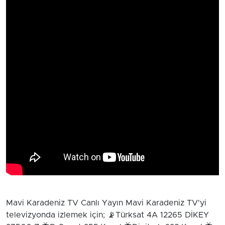
Mavi Karadeniz TV Canlı Yayın Mavi Karadeniz TV'yi
televizyonda izlemek için; 📡Türksat 4A 12265 DİKEY