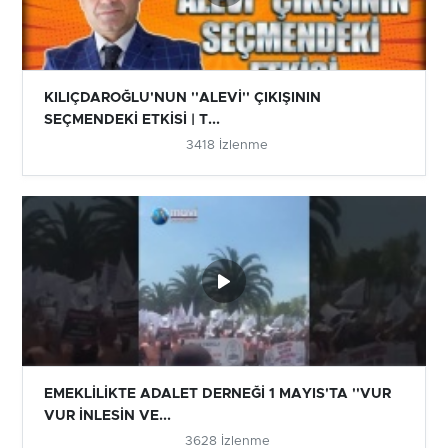
KILIÇDAROĞLU'NUN ''ALEVİ'' ÇIKIŞININ
SEÇMENDEKİ ETKİSİ | T...
3418 İzlenme
EMEKLİLİKTE ADALET DERNEĞİ 1 MAYIS'TA ''VUR
VUR İNLESİN VE...
3628 İzlenme