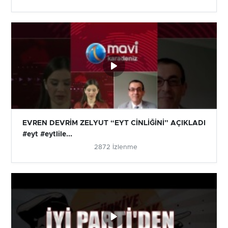
EVREN DEVRİM ZELYUT “EYT CİNLİĞİNİ” AÇIKLADI
#eyt #eytlile...
2872 İzlenme