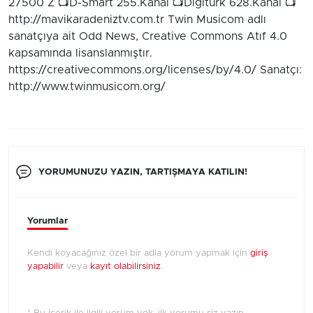
27500 Z 📺D-Smart 255.Kanal 📺Digiturk 628.Kanal 📺
http://mavikaradeniztv.com.tr Twin Musicom adlı
sanatçıya ait Odd News, Creative Commons Atıf 4.0
kapsamında lisanslanmıştır.
https://creativecommons.org/licenses/by/4.0/ Sanatçı:
http://www.twinmusicom.org/
YORUMUNUZU YAZIN, TARTIŞMAYA KATILIN!
Yorumlar
Kendi koyacağınız özel bir adla yorum yapmak için
giriş
yapabilir
veya
kayıt olabilirsiniz
.