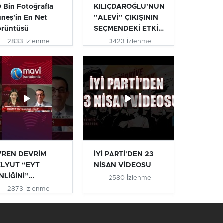
 Bin Fotoğrafla
KILIÇDAROĞLU'NUN
neş'in En Net
''ALEVİ'' ÇIKIŞININ
örüntüsü
SEÇMENDEKİ ETKİSİ
| T...
2833 İzlenme
3423 İzlenme
VREN DEVRİM
İYİ PARTİ'DEN 23
ELYUT “EYT
NİSAN VİDEOSU
NLİĞİNİ”
2580 İzlenme
IKLADI #eyt
2873 İzlenme
ytlile...