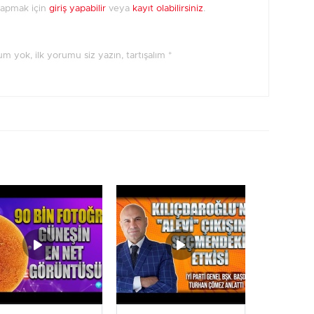
yapmak için
giriş yapabilir
veya
kayıt olabilirsiniz
.
orum yok, ilk yorumu siz yazın, tartışalım *