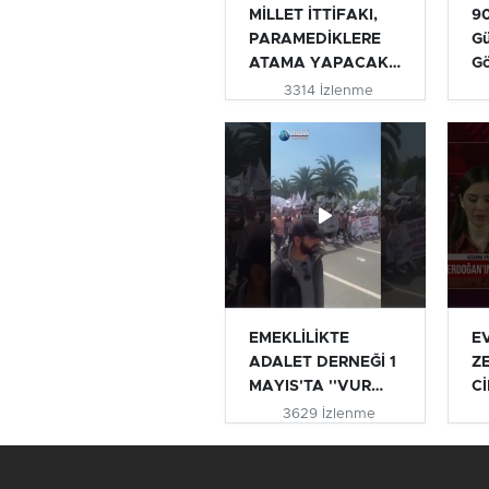
MİLLET İTTİFAKI,
90
PARAMEDİKLERE
Gü
ATAMA YAPACAK
G
MI? | TURHAN...
3314 İzlenme
EMEKLİLİKTE
E
ADALET DERNEĞİ 1
Z
MAYIS'TA ''VUR
Cİ
VUR İNLESİN VE...
AÇ
3629 İzlenme
#e