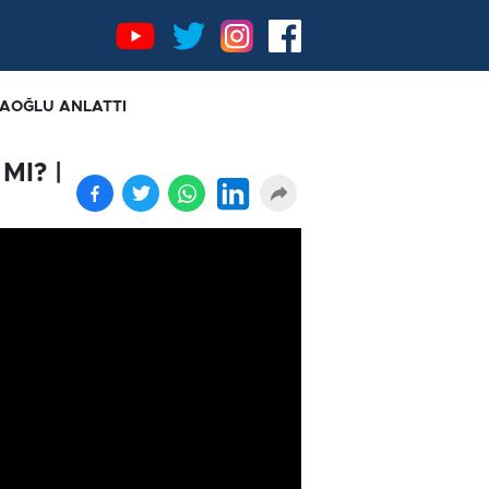
ĞAOĞLU ANLATTI
MI? |