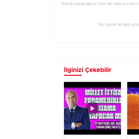
Kendi koyacağınız özel bir adla yorum 
* Bu içerik ile ilgili y
İlginizi Çekebilir