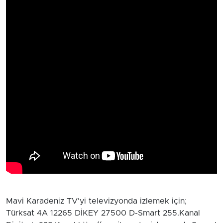
Mavi Karadeniz TV'yi televizyonda izlemek için;
Türksat 4A 12265 DİKEY 27500 D-Smart 255.Kanal