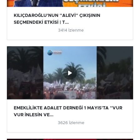
KILIÇDAROĞLU'NUN ''ALEVİ'' ÇIKIŞININ
SEÇMENDEKİ ETKİSİ | T...
3414 İzlenme
EMEKLİLİKTE ADALET DERNEĞİ 1 MAYIS'TA ''VUR
VUR İNLESİN VE...
3626 İzlenme