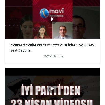
EVREN DEVRİM ZELYUT “EYT CİNLİĞİNİ” AÇIKLADI
#eyt #eytlile...
2870 İzlenme