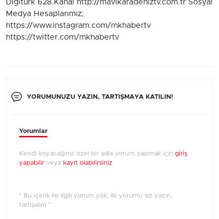
Digiturk 628.Kanal http://mavikaradeniztv.com.tr Sosyal
Medya Hesaplarımız;
https://www.instagram.com/mkhabertv
https://twitter.com/mkhabertv
YORUMUNUZU YAZIN, TARTIŞMAYA KATILIN!
Yorumlar
Kendi koyacağınız özel bir adla yorum yapmak için
giriş
yapabilir
veya
kayıt olabilirsiniz
.
* Bu içerik ile ilgili yorum yok, ilk yorumu siz yazın,
tartışalım *