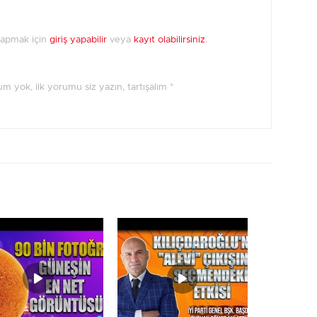
yapmak için
giriş yapabilir
veya
kayıt olabilirsiniz
.
orum yok, ilk yorumu siz yazın, tartışalım *