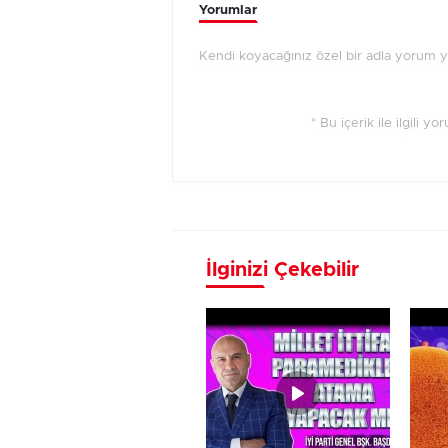
Yorumlar
Kendi koyacağınız özel bir adla yorum 
* Bu içerik ile ilgili y
İlginizi Çekebilir