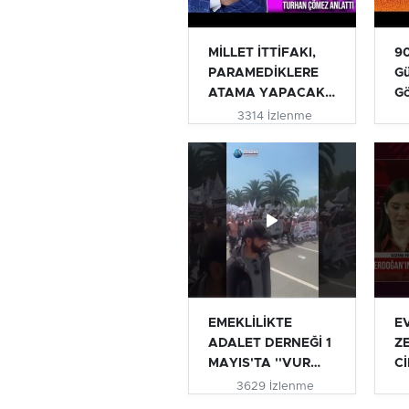
MİLLET İTTİFAKI,
90
PARAMEDİKLERE
Gü
ATAMA YAPACAK
G
MI? | TURHAN...
3314 İzlenme
EMEKLİLİKTE
E
ADALET DERNEĞİ 1
Z
MAYIS'TA ''VUR
Cİ
VUR İNLESİN VE...
AÇ
3629 İzlenme
#e