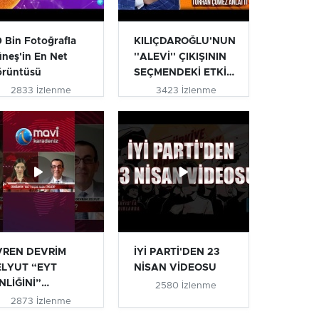
 Bin Fotoğrafla
KILIÇDAROĞLU'NUN
neş'in En Net
''ALEVİ'' ÇIKIŞININ
örüntüsü
SEÇMENDEKİ ETKİSİ
| T...
2833 İzlenme
3423 İzlenme
VREN DEVRİM
İYİ PARTİ'DEN 23
ELYUT “EYT
NİSAN VİDEOSU
NLİĞİNİ”
2580 İzlenme
IKLADI #eyt
2873 İzlenme
ytlile...