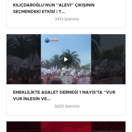
KILIÇDAROĞLU'NUN ''ALEVİ'' ÇIKIŞININ
SEÇMENDEKİ ETKİSİ | T...
3413 İzlenme
EMEKLİLİKTE ADALET DERNEĞİ 1 MAYIS'TA ''VUR
VUR İNLESİN VE...
3625 İzlenme