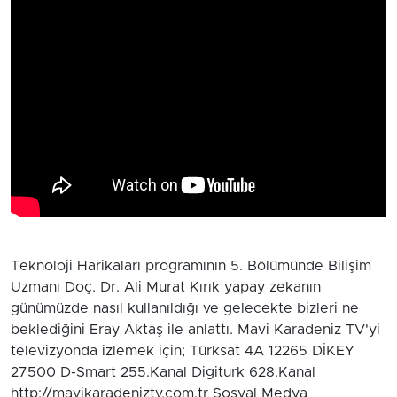
Teknoloji Harikaları programının 5. Bölümünde Bilişim
Uzmanı Doç. Dr. Ali Murat Kırık yapay zekanın
günümüzde nasıl kullanıldığı ve gelecekte bizleri ne
beklediğini Eray Aktaş ile anlattı. Mavi Karadeniz TV'yi
televizyonda izlemek için; Türksat 4A 12265 DİKEY
27500 D-Smart 255.Kanal Digiturk 628.Kanal
http://mavikaradeniztv.com.tr Sosyal Medya