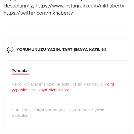
Hesaplarımız; https://www.instagram.com/mkhabertv
https://twitter.com/mkhabertv
YORUMUNUZU YAZIN, TARTIŞMAYA KATILIN!
Yorumlar
Kendi koyacağınız özel bir adla yorum yapmak için
giriş
yapabilir
veya
kayıt olabilirsiniz
.
* Bu içerik ile ilgili yorum yok, ilk yorumu siz yazın,
tartışalım *