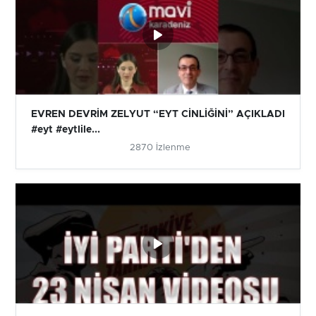
EVREN DEVRİM ZELYUT “EYT CİNLİĞİNİ” AÇIKLADI
#eyt #eytlile...
2870 İzlenme