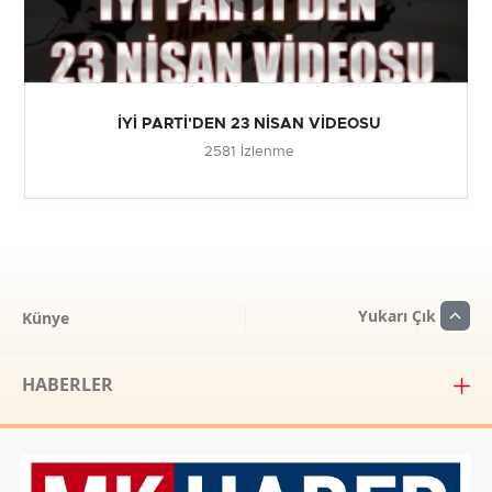
İYİ PARTİ'DEN 23 NİSAN VİDEOSU
2581 İzlenme
Yukarı Çık
Künye
HABERLER