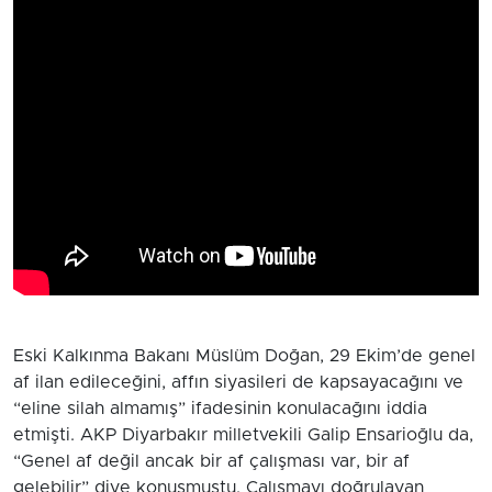
Eski Kalkınma Bakanı Müslüm Doğan, 29 Ekim’de genel
af ilan edileceğini, affın siyasileri de kapsayacağını ve
“eline silah almamış” ifadesinin konulacağını iddia
etmişti. AKP Diyarbakır milletvekili Galip Ensarioğlu da,
“Genel af değil ancak bir af çalışması var, bir af
gelebilir” diye konuşmuştu. Çalışmayı doğrulayan