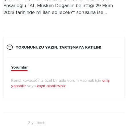
Ensarioğlu “Af, Müslüm Doğan’ın belirttiği 29 Ekim
2023 tarihinde mi ilan edilecek?” sorusuna ise...
YORUMUNUZU YAZIN, TARTIŞMAYA KATILIN!
Yorumlar
Kendi koyacağınız özel bir adla yorum yapmak için
giriş
yapabilir
veya
kayıt olabilirsiniz
.
2 yıl önce