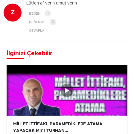
Lütfen af verin umut verin
Z
3
BEĞEN
0
BEĞENME
CEVAPLA
İlginizi Çekebilir
MİLLET İTTİFAKI, PARAMEDİKLERE ATAMA
YAPACAK MI? | TURHAN...