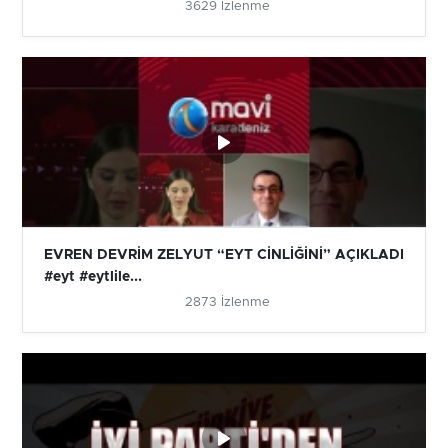
3629 İzlenme
EVREN DEVRİM ZELYUT “EYT CİNLİĞİNİ” AÇIKLADI
#eyt #eytlile...
2873 İzlenme