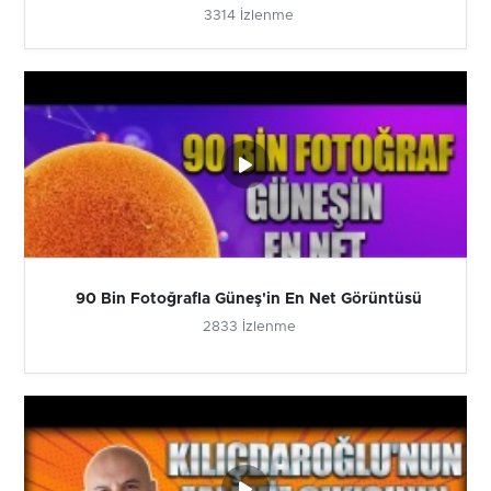
3314 İzlenme
90 Bin Fotoğrafla Güneş'in En Net Görüntüsü
2833 İzlenme