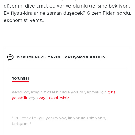
düşer mi diye umut ediyor ve olumlu gelişme bekliyor..
Ev fiyatı-kiralar ne zaman düşecek? Gizem Fidan sordu,
ekonomist Remz...
YORUMUNUZU YAZIN, TARTIŞMAYA KATILIN!
Yorumlar
Kendi koyacağınız özel bir adla yorum yapmak için
giriş
yapabilir
veya
kayıt olabilirsiniz
.
* Bu içerik ile ilgili yorum yok, ilk yorumu siz yazın,
tartışalım *