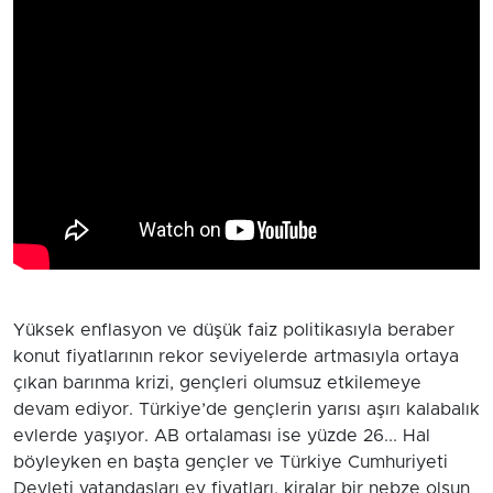
Yüksek enflasyon ve düşük faiz politikasıyla beraber
konut fiyatlarının rekor seviyelerde artmasıyla ortaya
çıkan barınma krizi, gençleri olumsuz etkilemeye
devam ediyor. Türkiye’de gençlerin yarısı aşırı kalabalık
evlerde yaşıyor. AB ortalaması ise yüzde 26... Hal
böyleyken en başta gençler ve Türkiye Cumhuriyeti
Devleti vatandaşları ev fiyatları, kiralar bir nebze olsun