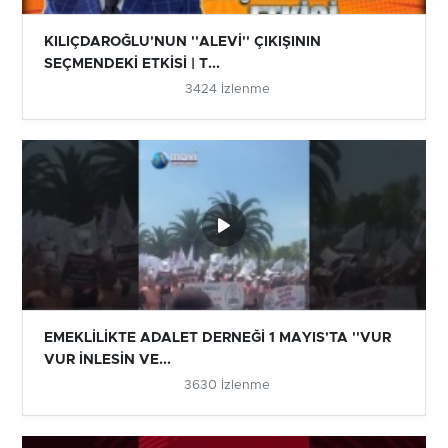
KILIÇDAROĞLU'NUN ''ALEVİ'' ÇIKIŞININ
SEÇMENDEKİ ETKİSİ | T...
3424 İzlenme
EMEKLİLİKTE ADALET DERNEĞİ 1 MAYIS'TA ''VUR
VUR İNLESİN VE...
3630 İzlenme