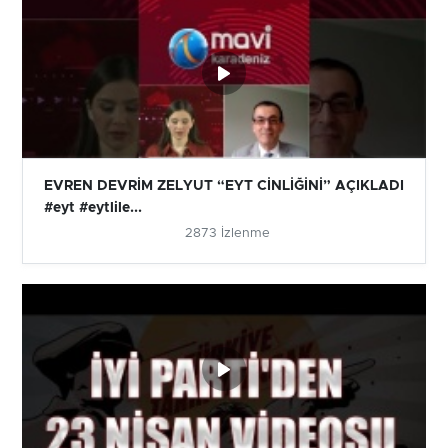
EVREN DEVRİM ZELYUT “EYT CİNLİĞİNİ” AÇIKLADI
#eyt #eytlile...
2873 İzlenme