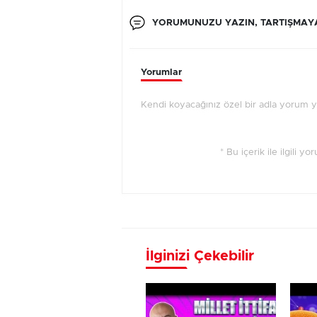
YORUMUNUZU YAZIN, TARTIŞMAYA
Yorumlar
Kendi koyacağınız özel bir adla yorum 
* Bu içerik ile ilgili y
İlginizi Çekebilir