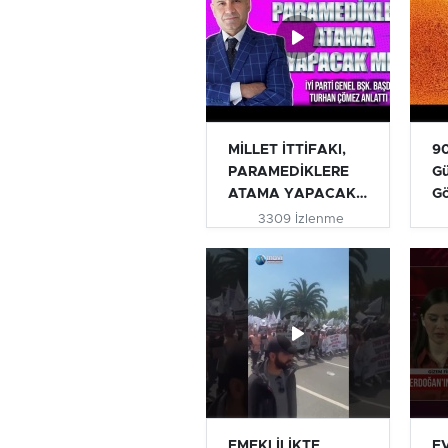
MİLLET İTTİFAKI,
90
PARAMEDİKLERE
Gü
ATAMA YAPACAK
G
MI? | TURHAN...
3309 İzlenme
EMEKLİLİKTE
E