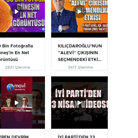
 Bin Fotoğrafla
KILIÇDAROĞLU'NUN
neş'in En Net
''ALEVİ'' ÇIKIŞININ
örüntüsü
SEÇMENDEKİ ETKİSİ
| T...
2831 İzlenme
3417 İzlenme
VREN DEVRİM
İYİ PARTİ'DEN 23