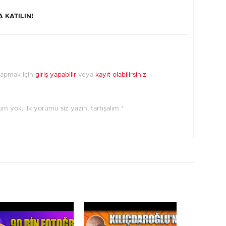
 KATILIN!
yapmak için
giriş yapabilir
veya
kayıt olabilirsiniz
.
orum yok, ilk yorumu siz yazın, tartışalım *