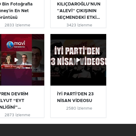
 Bin Fotoğrafla
KILIÇDAROĞLU'NUN
neş'in En Net
''ALEVİ'' ÇIKIŞININ
örüntüsü
SEÇMENDEKİ ETKİSİ
| T...
2833 İzlenme
3423 İzlenme
VREN DEVRİM
İYİ PARTİ'DEN 23
ELYUT “EYT
NİSAN VİDEOSU
NLİĞİNİ”
2580 İzlenme
IKLADI #eyt
2873 İzlenme
ytlile...