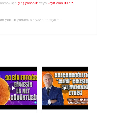
yapmak için
giriş yapabilir
veya
kayıt olabilirsiniz
.
orum yok, ilk yorumu siz yazın, tartışalım *