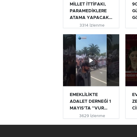
MİLLET İTTİFAKI,
90
PARAMEDİKLERE
Gü
ATAMA YAPACAK
G
MI? | TURHAN...
3314 İzlenme
EMEKLİLİKTE
E
ADALET DERNEĞİ 1
Z
MAYIS'TA ''VUR
Cİ
VUR İNLESİN VE...
AÇ
3629 İzlenme
#e