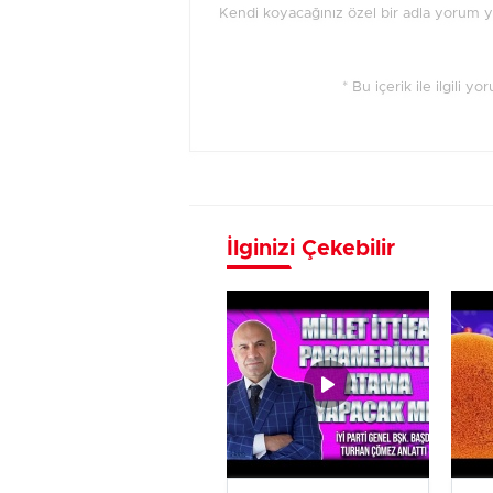
Kendi koyacağınız özel bir adla yorum 
* Bu içerik ile ilgili y
İlginizi Çekebilir