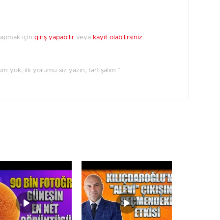
yapmak için
giriş yapabilir
veya
kayıt olabilirsiniz
.
orum yok, ilk yorumu siz yazın, tartışalım *