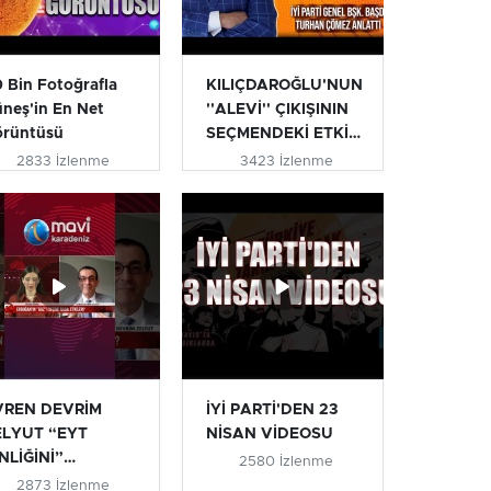
 Bin Fotoğrafla
KILIÇDAROĞLU'NUN
neş'in En Net
''ALEVİ'' ÇIKIŞININ
örüntüsü
SEÇMENDEKİ ETKİSİ
| T...
2833 İzlenme
3423 İzlenme
VREN DEVRİM
İYİ PARTİ'DEN 23
ELYUT “EYT
NİSAN VİDEOSU
NLİĞİNİ”
2580 İzlenme
IKLADI #eyt
2873 İzlenme