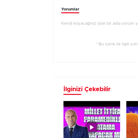
Yorumlar
Kendi koyacağınız özel bir adla yorum 
* Bu içerik ile ilgili y
İlginizi Çekebilir