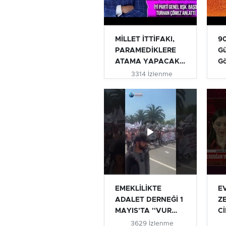
MİLLET İTTİFAKI,
90
PARAMEDİKLERE
Gü
ATAMA YAPACAK
G
MI? | TURHAN...
3314 İzlenme
EMEKLİLİKTE
E
ADALET DERNEĞİ 1
Z
MAYIS'TA ''VUR
Cİ
VUR İNLESİN VE...
AÇ
3629 İzlenme