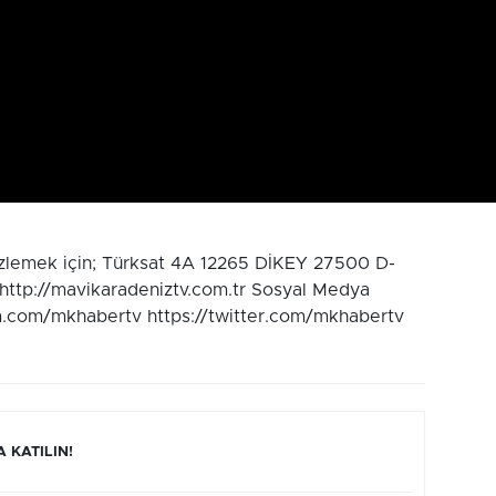
izlemek için; Türksat 4A 12265 DİKEY 27500 D-
 http://mavikaradeniztv.com.tr Sosyal Medya
m.com/mkhabertv https://twitter.com/mkhabertv
 KATILIN!