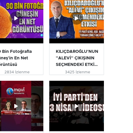
 Bin Fotoğrafla
KILIÇDAROĞLU'NUN
neş'in En Net
''ALEVİ'' ÇIKIŞININ
örüntüsü
SEÇMENDEKİ ETKİSİ
| T...
2834 İzlenme
3425 İzlenme