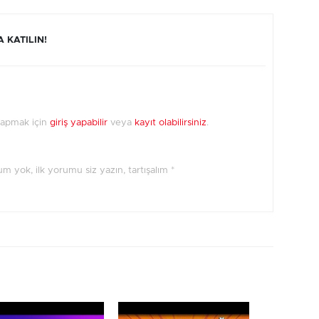
 KATILIN!
yapmak için
giriş yapabilir
veya
kayıt olabilirsiniz
.
orum yok, ilk yorumu siz yazın, tartışalım *