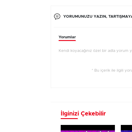
YORUMUNUZU YAZIN, TARTIŞMAYA
Yorumlar
Kendi koyacağınız özel bir adla yorum 
* Bu içerik ile ilgili y
İlginizi Çekebilir