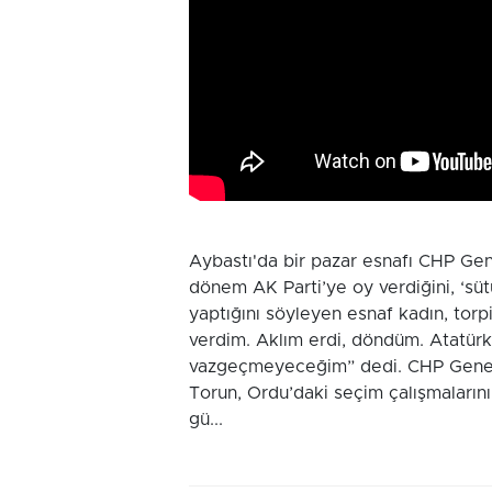
Aybastı'da bir pazar esnafı CHP Gene
dönem AK Parti’ye oy verdiğini, ‘sü
yaptığını söyleyen esnaf kadın, torp
verdim. Aklım erdi, döndüm. Atatürk’
vazgeçmeyeceğim” dedi. CHP Genel B
Torun, Ordu’daki seçim çalışmaların
gü...