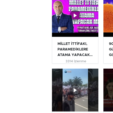
MİLLET İTTİFAKI,
90
PARAMEDİKLERE
Gü
ATAMA YAPACAK
G
MI? | TURHAN...
3314 İzlenme