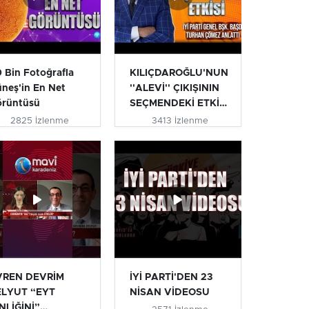
 Bin Fotoğrafla
KILIÇDAROĞLU'NUN
neş'in En Net
''ALEVİ'' ÇIKIŞININ
örüntüsü
SEÇMENDEKİ ETKİSİ
| T...
2825 İzlenme
3413 İzlenme
VREN DEVRİM
İYİ PARTİ'DEN 23
ELYUT “EYT
NİSAN VİDEOSU
NLİĞİNİ”