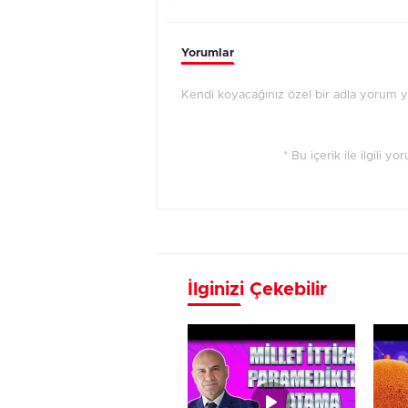
Yorumlar
Kendi koyacağınız özel bir adla yorum 
* Bu içerik ile ilgili y
İlginizi Çekebilir