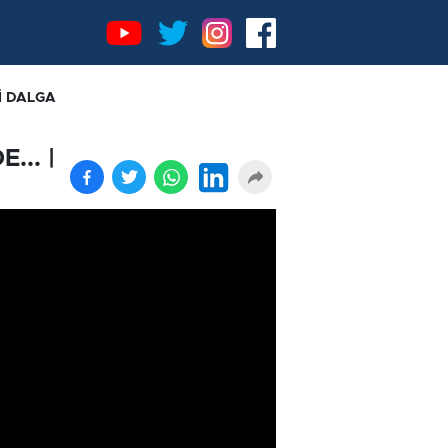
Lİ DALGA
... |