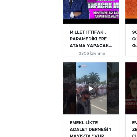
MİLLET İTTİFAKI,
90
PARAMEDİKLERE
Gü
ATAMA YAPACAK
G
MI? | TURHAN...
3306 İzlenme
EMEKLİLİKTE
E
ADALET DERNEĞİ 1
Z
MAYIS'TA ''VUR
Cİ