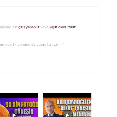
yapmak için
giriş yapabilir
veya
kayıt olabilirsiniz
.
orum yok, ilk yorumu siz yazın, tartışalım *