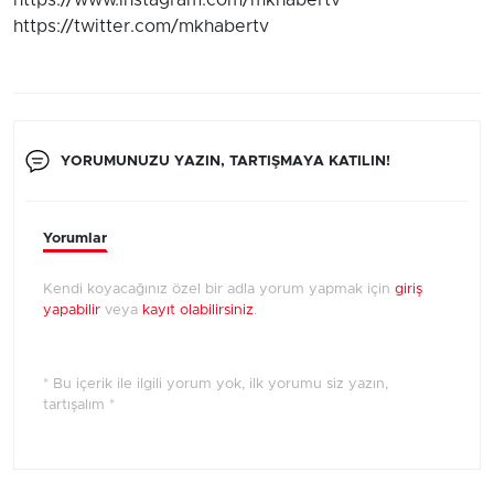
https://www.instagram.com/mkhabertv
https://twitter.com/mkhabertv
YORUMUNUZU YAZIN, TARTIŞMAYA KATILIN!
Yorumlar
Kendi koyacağınız özel bir adla yorum yapmak için
giriş
yapabilir
veya
kayıt olabilirsiniz
.
* Bu içerik ile ilgili yorum yok, ilk yorumu siz yazın,
tartışalım *