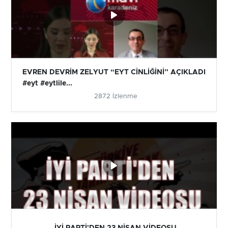
EVREN DEVRİM ZELYUT “EYT CİNLİĞİNİ” AÇIKLADI
#eyt #eytlile...
2872 İzlenme