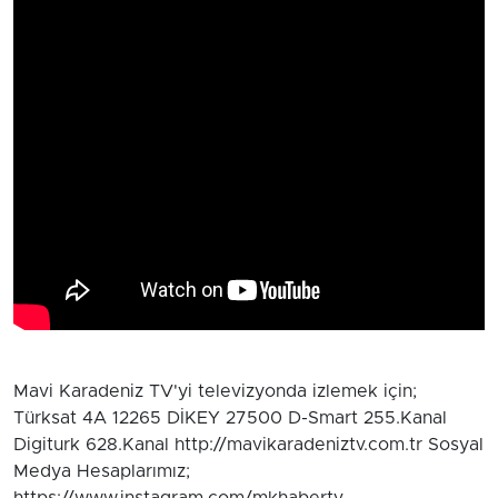
Mavi Karadeniz TV'yi televizyonda izlemek için;
Türksat 4A 12265 DİKEY 27500 D-Smart 255.Kanal
Digiturk 628.Kanal http://mavikaradeniztv.com.tr Sosyal
Medya Hesaplarımız;