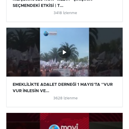
SEÇMENDEKİ ETKİSİ | T...
3418 İzlenme
EMEKLİLİKTE ADALET DERNEĞİ 1 MAYIS'TA ''VUR
VUR İNLESİN VE...
3628 İzlenme