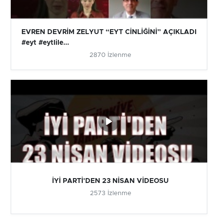
EVREN DEVRİM ZELYUT “EYT CİNLİĞİNİ” AÇIKLADI
#eyt #eytlile...
2870 İzlenme
İYİ PARTİ'DEN 23 NİSAN VİDEOSU
2573 İzlenme