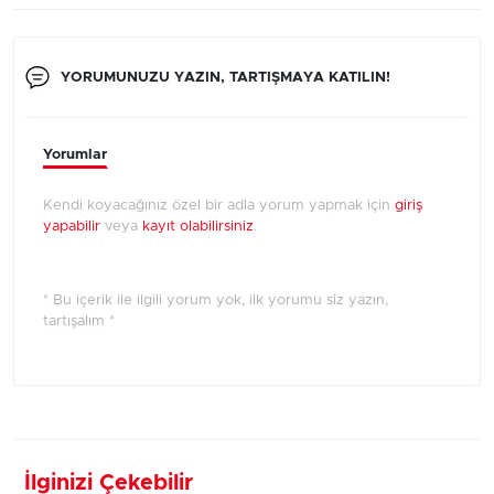
YORUMUNUZU YAZIN, TARTIŞMAYA KATILIN!
Yorumlar
Kendi koyacağınız özel bir adla yorum yapmak için
giriş
yapabilir
veya
kayıt olabilirsiniz
.
* Bu içerik ile ilgili yorum yok, ilk yorumu siz yazın,
tartışalım *
İlginizi Çekebilir