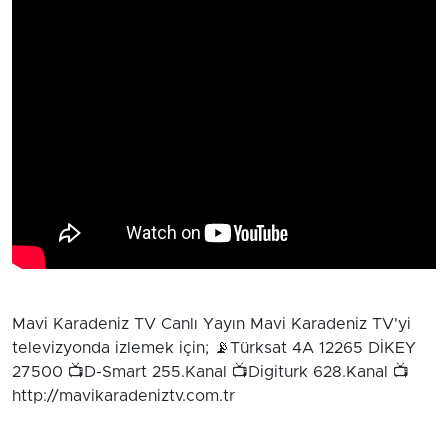
Mavi Karadeniz TV Canlı Yayın Mavi Karadeniz TV'yi
televizyonda izlemek için; 📡Türksat 4A 12265 DİKEY
27500 📺D-Smart 255.Kanal 📺Digiturk 628.Kanal 📺
http://mavikaradeniztv.com.tr