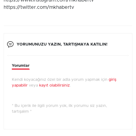
https://www.instagram.com/mkhabertv
https://twitter.com/mkhabertv
YORUMUNUZU YAZIN, TARTIŞMAYA KATILIN!
Yorumlar
Kendi koyacağınız özel bir adla yorum yapmak için
giriş
yapabilir
veya
kayıt olabilirsiniz
.
* Bu içerik ile ilgili yorum yok, ilk yorumu siz yazın,
tartışalım *