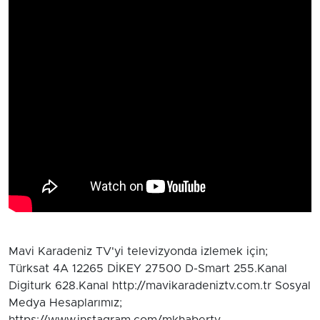
Mavi Karadeniz TV'yi televizyonda izlemek için;
Türksat 4A 12265 DİKEY 27500 D-Smart 255.Kanal
Digiturk 628.Kanal http://mavikaradeniztv.com.tr Sosyal
Medya Hesaplarımız;