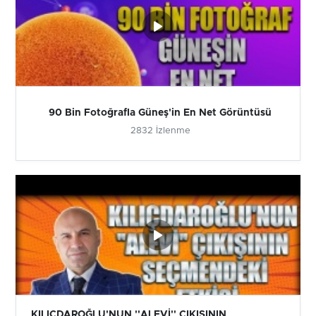
90 Bin Fotoğrafla Güneş'in En Net Görüntüsü
2832 İzlenme
KILIÇDAROĞLU'NUN ''ALEVİ'' ÇIKIŞININ