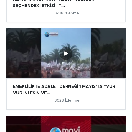
SEÇMENDEKİ ETKİSİ | T...
3418 İzlenme
EMEKLİLİKTE ADALET DERNEĞİ 1 MAYIS'TA ''VUR
VUR İNLESİN VE...
3628 İzlenme