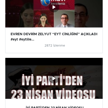
EVREN DEVRİM ZELYUT “EYT CİNLİĞİNİ” AÇIKLADI
#eyt #eytlile...
2872 İzlenme