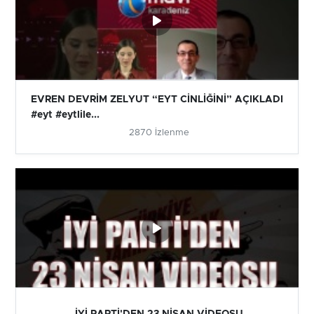
EVREN DEVRİM ZELYUT “EYT CİNLİĞİNİ” AÇIKLADI
#eyt #eytlile...
2870 İzlenme