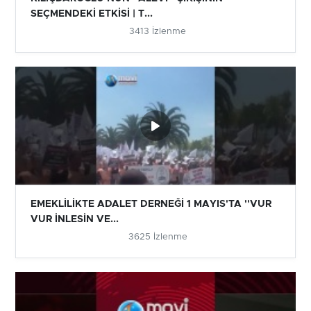
SEÇMENDEKİ ETKİSİ | T...
3413 İzlenme
EMEKLİLİKTE ADALET DERNEĞİ 1 MAYIS'TA ''VUR
VUR İNLESİN VE...
3625 İzlenme