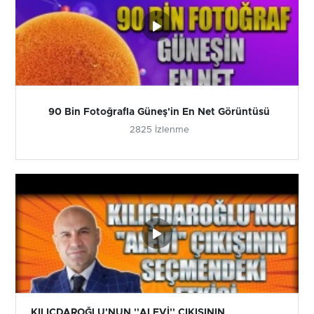
90 Bin Fotoğrafla Güneş'in En Net Görüntüsü
2825 İzlenme
KILIÇDAROĞLU'NUN ''ALEVİ'' ÇIKIŞININ