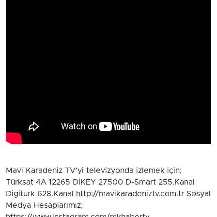
Mavi Karadeniz TV'yi televizyonda izlemek için;
Türksat 4A 12265 DİKEY 27500 D-Smart 255.Kanal
Digiturk 628.Kanal http://mavikaradeniztv.com.tr Sosyal
Medya Hesaplarımız;