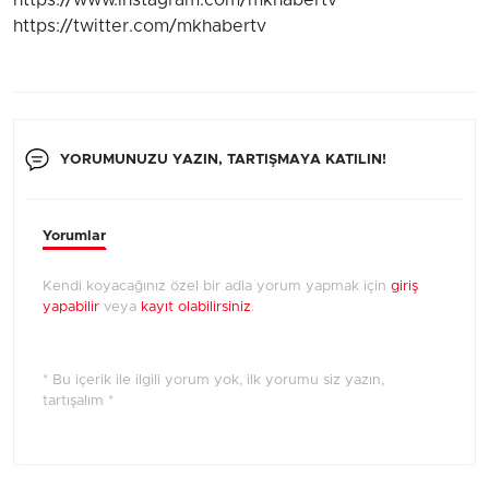
https://www.instagram.com/mkhabertv
https://twitter.com/mkhabertv
YORUMUNUZU YAZIN, TARTIŞMAYA KATILIN!
Yorumlar
Kendi koyacağınız özel bir adla yorum yapmak için
giriş
yapabilir
veya
kayıt olabilirsiniz
.
* Bu içerik ile ilgili yorum yok, ilk yorumu siz yazın,
tartışalım *