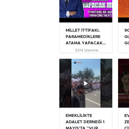
MİLLET İTTİFAKI,
90
PARAMEDİKLERE
Gü
ATAMA YAPACAK
G
MI? | TURHAN...
3314 İzlenme
EMEKLİLİKTE
E
ADALET DERNEĞİ 1
Z
MAYIS'TA ''VUR
Cİ