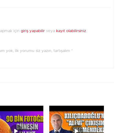
yapmak için
giriş yapabilir
veya
kayıt olabilirsiniz
.
orum yok, ilk yorumu siz yazın, tartışalım *