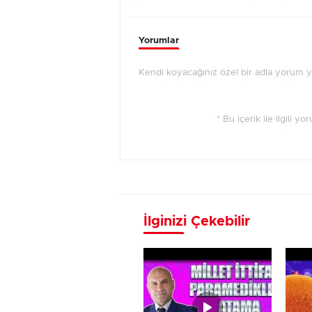
Yorumlar
Kendi koyacağınız özel bir adla yorum 
* Bu içerik ile ilgili y
İlginizi Çekebilir