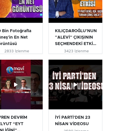
 Bin Fotoğrafla
KILIÇDAROĞLU'NUN
neş'in En Net
''ALEVİ'' ÇIKIŞININ
örüntüsü
SEÇMENDEKİ ETKİSİ
| T...
2833 İzlenme
3423 İzlenme
VREN DEVRİM
İYİ PARTİ'DEN 23
ELYUT “EYT
NİSAN VİDEOSU
NLİĞİNİ”