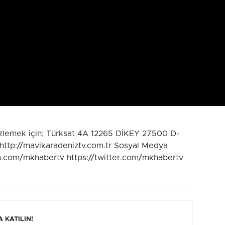
izlemek için; Türksat 4A 12265 DİKEY 27500 D-
 http://mavikaradeniztv.com.tr Sosyal Medya
m.com/mkhabertv https://twitter.com/mkhabertv
 KATILIN!