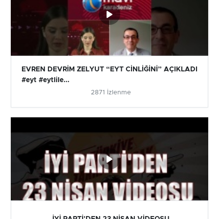
EVREN DEVRİM ZELYUT “EYT CİNLİĞİNİ” AÇIKLADI
#eyt #eytlile...
2871 İzlenme