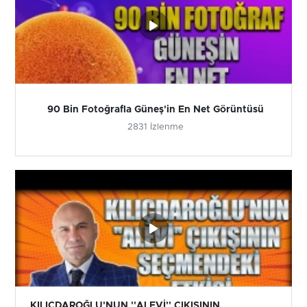
90 Bin Fotoğrafla Güneş'in En Net Görüntüsü
2831 İzlenme
KILIÇDAROĞLU'NUN ''ALEVİ'' ÇIKIŞININ