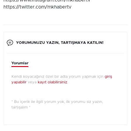
https://www.instagram.com/mkhabertv
https://twitter.com/mkhabertv
YORUMUNUZU YAZIN, TARTIŞMAYA KATILIN!
Yorumlar
Kendi koyacağınız özel bir adla yorum yapmak için
giriş
yapabilir
veya
kayıt olabilirsiniz
.
* Bu içerik ile ilgili yorum yok, ilk yorumu siz yazın,
tartışalım *