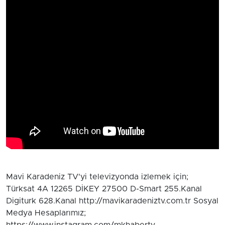
Mavi Karadeniz TV'yi televizyonda izlemek için;
Türksat 4A 12265 DİKEY 27500 D-Smart 255.Kanal
Digiturk 628.Kanal http://mavikaradeniztv.com.tr Sosyal
Medya Hesaplarımız;