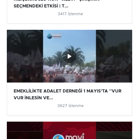
SEÇMENDEKİ ETKİSİ | T...
3417 İzlenme
EMEKLİLİKTE ADALET DERNEĞİ 1 MAYIS'TA ''VUR
VUR İNLESİN VE...
3627 İzlenme