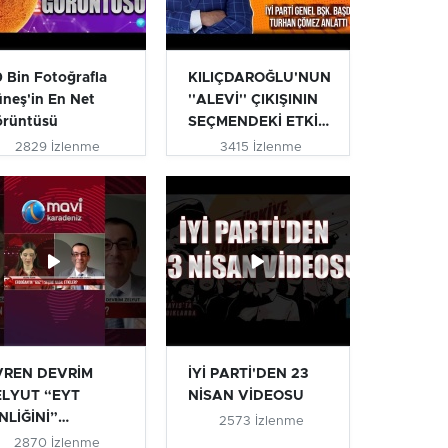
 Bin Fotoğrafla
KILIÇDAROĞLU'NUN
neş'in En Net
''ALEVİ'' ÇIKIŞININ
örüntüsü
SEÇMENDEKİ ETKİSİ
| T...
2829 İzlenme
3415 İzlenme
VREN DEVRİM
İYİ PARTİ'DEN 23
ELYUT “EYT
NİSAN VİDEOSU
NLİĞİNİ”
2573 İzlenme
IKLADI #eyt
2870 İzlenme