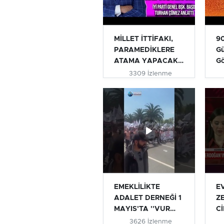
MİLLET İTTİFAKI,
90
PARAMEDİKLERE
Gü
ATAMA YAPACAK
G
MI? | TURHAN...
3309 İzlenme
EMEKLİLİKTE
E
ADALET DERNEĞİ 1
Z
MAYIS'TA ''VUR
Cİ
VUR İNLESİN VE...
AÇ
3626 İzlenme