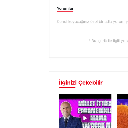
Yorumlar
Kendi koyacağınız özel bir adla yorum 
* Bu içerik ile ilgili y
İlginizi Çekebilir