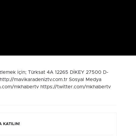
izlemek için; Türksat 4A 12265 DİKEY 27500 D-
 http://mavikaradeniztv.com.tr Sosyal Medya
m.com/mkhabertv https://twitter.com/mkhabertv
 KATILIN!