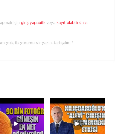
yapmak için
giriş yapabilir
veya
kayıt olabilirsiniz
.
orum yok, ilk yorumu siz yazın, tartışalım *