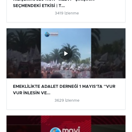
SEÇMENDEKİ ETKİSİ | T...
3419 İzlenme
EMEKLİLİKTE ADALET DERNEĞİ 1 MAYIS'TA ''VUR
VUR İNLESİN VE...
3629 İzlenme