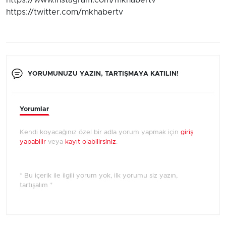
https://www.instagram.com/mkhabertv
https://twitter.com/mkhabertv
YORUMUNUZU YAZIN, TARTIŞMAYA KATILIN!
Yorumlar
Kendi koyacağınız özel bir adla yorum yapmak için
giriş
yapabilir
veya
kayıt olabilirsiniz
.
* Bu içerik ile ilgili yorum yok, ilk yorumu siz yazın,
tartışalım *