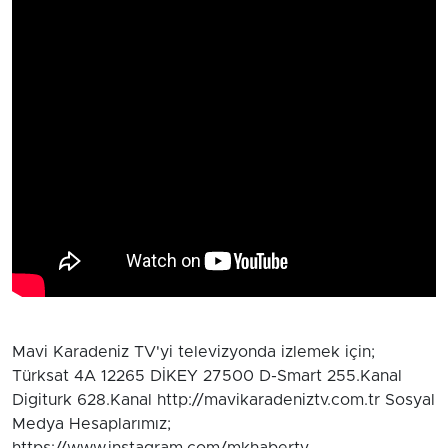
Mavi Karadeniz TV'yi televizyonda izlemek için;
Türksat 4A 12265 DİKEY 27500 D-Smart 255.Kanal
Digiturk 628.Kanal http://mavikaradeniztv.com.tr Sosyal
Medya Hesaplarımız;