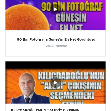
90 Bin Fotoğrafla Güneş'in En Net Görüntüsü
2833 İzlenme
KILIÇDAROĞLU'NUN ''ALEVİ'' ÇIKIŞININ