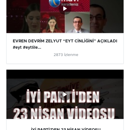
EVREN DEVRİM ZELYUT “EYT CİNLİĞİNİ” AÇIKLADI
#eyt #eytlile...
2873 İzlenme