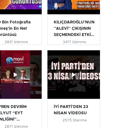
 Bin Fotoğrafla
KILIÇDAROĞLU'NUN
neş'in En Net
''ALEVİ'' ÇIKIŞININ
örüntüsü
SEÇMENDEKİ ETKİSİ
| T...
2831 İzlenme
3417 İzlenme
VREN DEVRİM
İYİ PARTİ'DEN 23
ELYUT “EYT
NİSAN VİDEOSU
NLİĞİNİ”
2575 İzlenme
IKLADI #eyt
2871 İzlenme