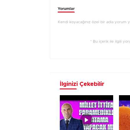
Yorumlar
Kendi koyacağınız özel bir adla yorum 
* Bu içerik ile ilgili y
İlginizi Çekebilir