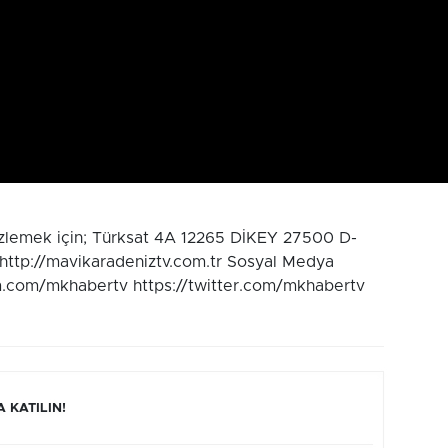
izlemek için; Türksat 4A 12265 DİKEY 27500 D-
 http://mavikaradeniztv.com.tr Sosyal Medya
m.com/mkhabertv https://twitter.com/mkhabertv
 KATILIN!