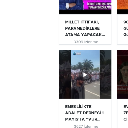
MİLLET İTTİFAKI,
90
PARAMEDİKLERE
Gü
ATAMA YAPACAK
G
MI? | TURHAN...
3309 İzlenme
EMEKLİLİKTE
E
ADALET DERNEĞİ 1
Z
MAYIS'TA ''VUR
Cİ
VUR İNLESİN VE...
AÇ
3627 İzlenme