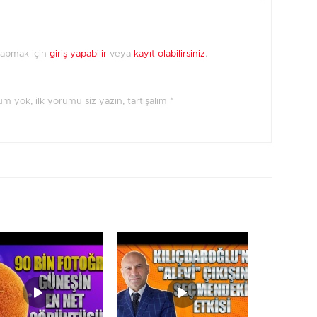
yapmak için
giriş yapabilir
veya
kayıt olabilirsiniz
.
orum yok, ilk yorumu siz yazın, tartışalım *