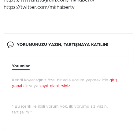
https://www.instagram.com/mkhabertv
https://twitter.com/mkhabertv
YORUMUNUZU YAZIN, TARTIŞMAYA KATILIN!
Yorumlar
Kendi koyacağınız özel bir adla yorum yapmak için
giriş
yapabilir
veya
kayıt olabilirsiniz
.
* Bu içerik ile ilgili yorum yok, ilk yorumu siz yazın,
tartışalım *