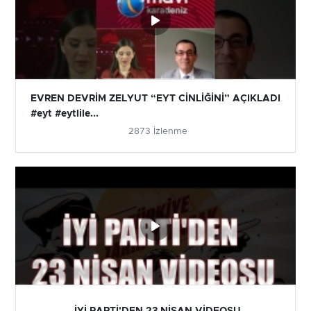
EVREN DEVRİM ZELYUT “EYT CİNLİĞİNİ” AÇIKLADI
#eyt #eytlile...
2873 İzlenme