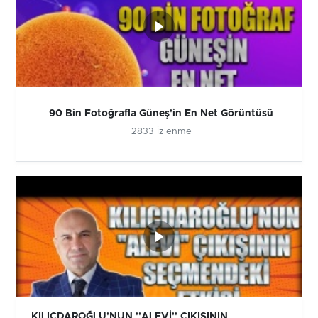
90 Bin Fotoğrafla Güneş'in En Net Görüntüsü
2833 İzlenme
KILIÇDAROĞLU'NUN ''ALEVİ'' ÇIKIŞININ