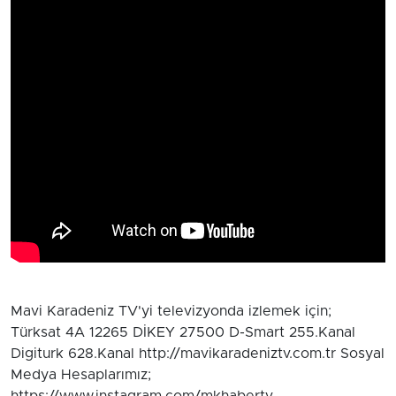
Mavi Karadeniz TV'yi televizyonda izlemek için;
Türksat 4A 12265 DİKEY 27500 D-Smart 255.Kanal
Digiturk 628.Kanal http://mavikaradeniztv.com.tr Sosyal
Medya Hesaplarımız;