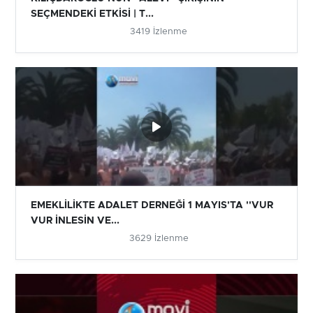
SEÇMENDEKİ ETKİSİ | T...
3419 İzlenme
EMEKLİLİKTE ADALET DERNEĞİ 1 MAYIS'TA ''VUR
VUR İNLESİN VE...
3629 İzlenme