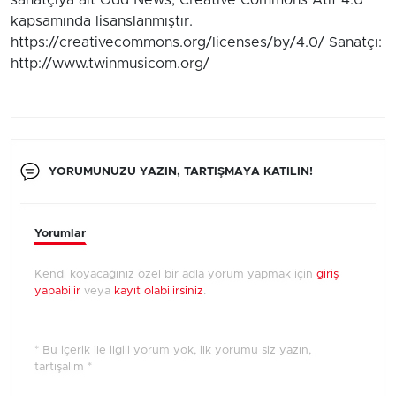
sanatçıya ait Odd News, Creative Commons Atıf 4.0
kapsamında lisanslanmıştır.
https://creativecommons.org/licenses/by/4.0/ Sanatçı:
http://www.twinmusicom.org/
YORUMUNUZU YAZIN, TARTIŞMAYA KATILIN!
Yorumlar
Kendi koyacağınız özel bir adla yorum yapmak için
giriş
yapabilir
veya
kayıt olabilirsiniz
.
* Bu içerik ile ilgili yorum yok, ilk yorumu siz yazın,
tartışalım *