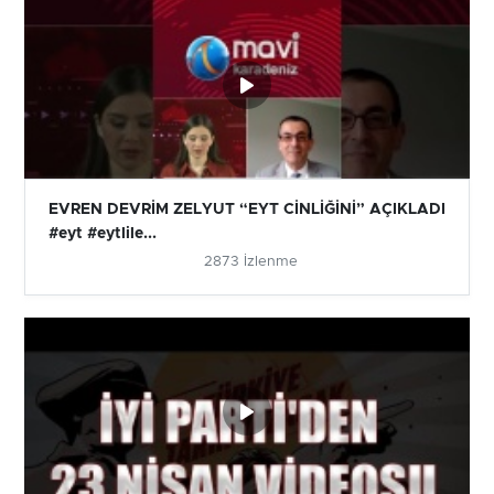
EVREN DEVRİM ZELYUT “EYT CİNLİĞİNİ” AÇIKLADI
#eyt #eytlile...
2873 İzlenme