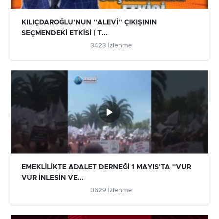
KILIÇDAROĞLU'NUN ''ALEVİ'' ÇIKIŞININ
SEÇMENDEKİ ETKİSİ | T...
3423 İzlenme
EMEKLİLİKTE ADALET DERNEĞİ 1 MAYIS'TA ''VUR
VUR İNLESİN VE...
3629 İzlenme