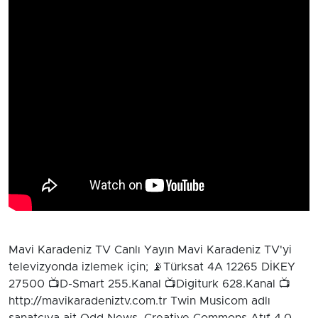
Mavi Karadeniz TV Canlı Yayın Mavi Karadeniz TV'yi
televizyonda izlemek için; 📡Türksat 4A 12265 DİKEY
27500 📺D-Smart 255.Kanal 📺Digiturk 628.Kanal 📺
http://mavikaradeniztv.com.tr Twin Musicom adlı