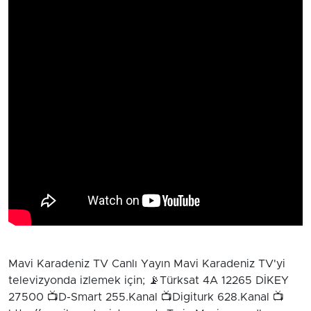
Mavi Karadeniz TV Canlı Yayın Mavi Karadeniz TV'yi
televizyonda izlemek için; 📡Türksat 4A 12265 DİKEY
27500 📺D-Smart 255.Kanal 📺Digiturk 628.Kanal 📺