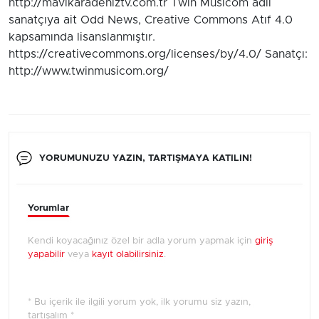
http://mavikaradeniztv.com.tr Twin Musicom adlı
sanatçıya ait Odd News, Creative Commons Atıf 4.0
kapsamında lisanslanmıştır.
https://creativecommons.org/licenses/by/4.0/ Sanatçı:
http://www.twinmusicom.org/
YORUMUNUZU YAZIN, TARTIŞMAYA KATILIN!
Yorumlar
Kendi koyacağınız özel bir adla yorum yapmak için
giriş
yapabilir
veya
kayıt olabilirsiniz
.
* Bu içerik ile ilgili yorum yok, ilk yorumu siz yazın,
tartışalım *