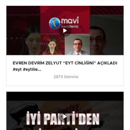
EVREN DEVRİM ZELYUT “EYT CİNLİĞİNİ” AÇIKLADI
#eyt #eytlile...
2873 İzlenme