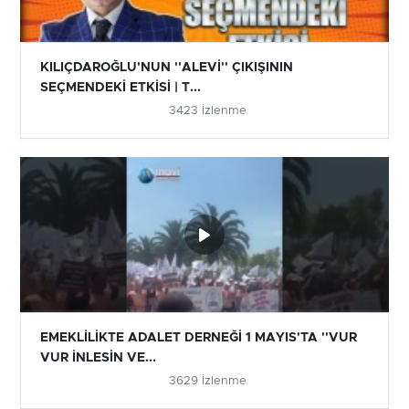
KILIÇDAROĞLU'NUN ''ALEVİ'' ÇIKIŞININ
SEÇMENDEKİ ETKİSİ | T...
3423 İzlenme
EMEKLİLİKTE ADALET DERNEĞİ 1 MAYIS'TA ''VUR
VUR İNLESİN VE...
3629 İzlenme