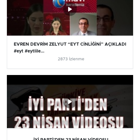
EVREN DEVRİM ZELYUT “EYT CİNLİĞİNİ” AÇIKLADI
#eyt #eytlile...
2873 İzlenme