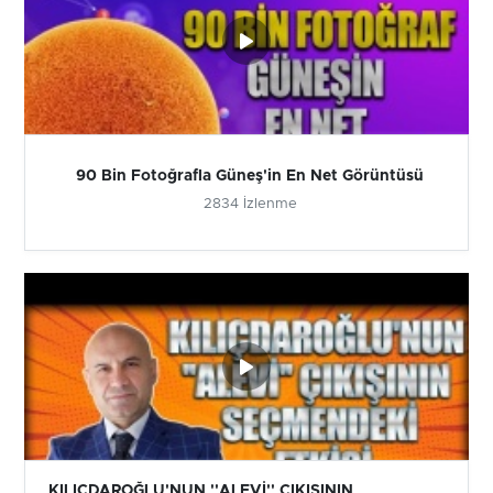
90 Bin Fotoğrafla Güneş'in En Net Görüntüsü
2834 İzlenme
KILIÇDAROĞLU'NUN ''ALEVİ'' ÇIKIŞININ