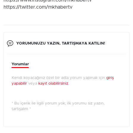
https://www.instagram.com/mkhabertv
https://twitter.com/mkhabertv
YORUMUNUZU YAZIN, TARTIŞMAYA KATILIN!
Yorumlar
Kendi koyacağınız özel bir adla yorum yapmak için
giriş
yapabilir
veya
kayıt olabilirsiniz
.
* Bu içerik ile ilgili yorum yok, ilk yorumu siz yazın,
tartışalım *