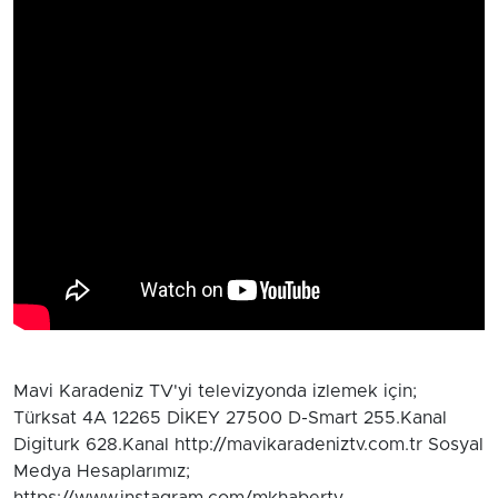
Mavi Karadeniz TV'yi televizyonda izlemek için;
Türksat 4A 12265 DİKEY 27500 D-Smart 255.Kanal
Digiturk 628.Kanal http://mavikaradeniztv.com.tr Sosyal
Medya Hesaplarımız;