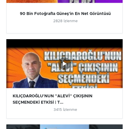
90 Bin Fotoğrafla Güneş'in En Net Görüntüsü
2828 İzlenme
KILIÇDAROĞLU'NUN ''ALEVİ'' ÇIKIŞININ
SEÇMENDEKİ ETKİSİ | T...
3415 İzlenme