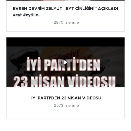
EVREN DEVRİM ZELYUT “EYT CİNLİĞİNİ” AÇIKLADI
#eyt #eytlile...
2870 İzlenme
İYİ PARTİ'DEN 23 NİSAN VİDEOSU
2573 İzlenme