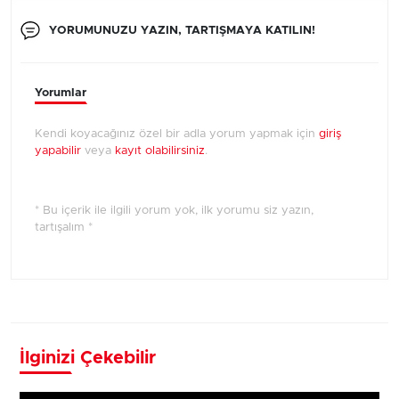
YORUMUNUZU YAZIN, TARTIŞMAYA KATILIN!
Yorumlar
Kendi koyacağınız özel bir adla yorum yapmak için
giriş
yapabilir
veya
kayıt olabilirsiniz
.
* Bu içerik ile ilgili yorum yok, ilk yorumu siz yazın,
tartışalım *
İlginizi Çekebilir