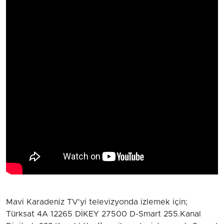
Mavi Karadeniz TV'yi televizyonda izlemek için;
Türksat 4A 12265 DİKEY 27500 D-Smart 255.Kanal