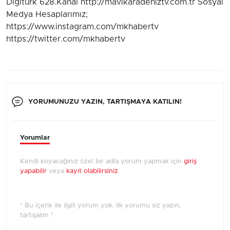
Digiturk 628.Kanal http://mavikaradeniztv.com.tr Sosyal
Medya Hesaplarımız;
https://www.instagram.com/mkhabertv
https://twitter.com/mkhabertv
YORUMUNUZU YAZIN, TARTIŞMAYA KATILIN!
Yorumlar
Kendi koyacağınız özel bir adla yorum yapmak için
giriş
yapabilir
veya
kayıt olabilirsiniz
.
* Bu içerik ile ilgili yorum yok, ilk yorumu siz yazın,
tartışalım *