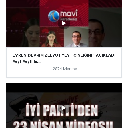
EVREN DEVRİM ZELYUT “EYT CİNLİĞİNİ” AÇIKLADI
#eyt #eytlile...
2874 İzlenme