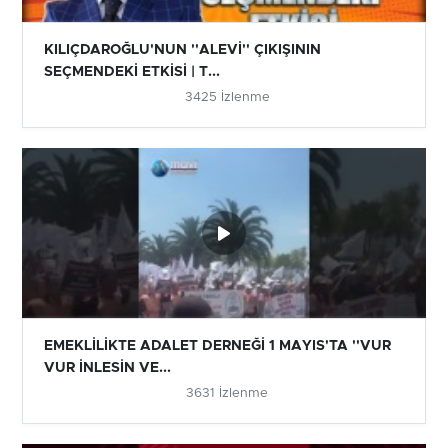
KILIÇDAROĞLU'NUN ''ALEVİ'' ÇIKIŞININ
SEÇMENDEKİ ETKİSİ | T...
3425 İzlenme
EMEKLİLİKTE ADALET DERNEĞİ 1 MAYIS'TA ''VUR
VUR İNLESİN VE...
3631 İzlenme