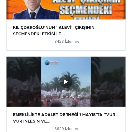
KILIÇDAROĞLU'NUN ''ALEVİ'' ÇIKIŞININ
SEÇMENDEKİ ETKİSİ | T...
3423 İzlenme
EMEKLİLİKTE ADALET DERNEĞİ 1 MAYIS'TA ''VUR
VUR İNLESİN VE...
3629 İzlenme