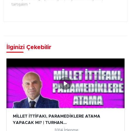
tartışalım *
İlginizi Çekebilir
MİLLET İTTİFAKI, PARAMEDİKLERE ATAMA
YAPACAK MI? | TURHAN...
3314 İzlenme