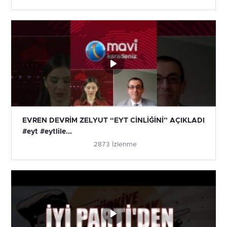
EVREN DEVRİM ZELYUT “EYT CİNLİĞİNİ” AÇIKLADI
#eyt #eytlile...
2873 İzlenme