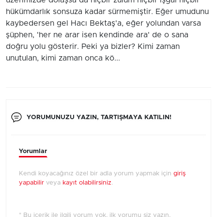
üzerimizde dolaşsa da hiçbir zulüm hiçbir işgal hiçbir
hükümdarlık sonsuza kadar sürmemiştir. Eğer umudunu
kaybedersen gel Hacı Bektaş'a, eğer yolundan varsa
şüphen, 'her ne arar isen kendinde ara' de o sana
doğru yolu gösterir. Peki ya bizler? Kimi zaman
unutulan, kimi zaman onca kö...
YORUMUNUZU YAZIN, TARTIŞMAYA KATILIN!
Yorumlar
Kendi koyacağınız özel bir adla yorum yapmak için
giriş
yapabilir
veya
kayıt olabilirsiniz
.
* Bu içerik ile ilgili yorum yok, ilk yorumu siz yazın,