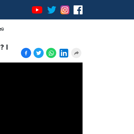
zü
? I