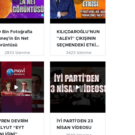
 Bin Fotoğrafla
KILIÇDAROĞLU'NUN
neş'in En Net
''ALEVİ'' ÇIKIŞININ
örüntüsü
SEÇMENDEKİ ETKİSİ
| T...
2833 İzlenme
3423 İzlenme
VREN DEVRİM
İYİ PARTİ'DEN 23
ELYUT “EYT
NİSAN VİDEOSU
NLİĞİNİ”