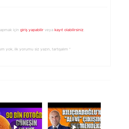
yapmak için
giriş yapabilir
veya
kayıt olabilirsiniz
.
orum yok, ilk yorumu siz yazın, tartışalım *