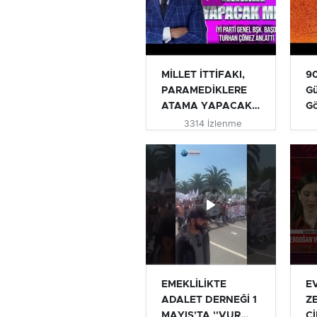
MİLLET İTTİFAKI,
90
PARAMEDİKLERE
Gü
ATAMA YAPACAK
G
MI? | TURHAN...
3314 İzlenme
EMEKLİLİKTE
E
ADALET DERNEĞİ 1
Z
MAYIS'TA ''VUR
Cİ