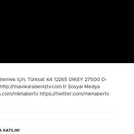
izlemek için; Türksat 4A 12265 DİKEY 27500 D-
 http://mavikaradeniztv.com.tr Sosyal Medya
m.com/mkhabertv https://twitter.com/mkhabertv
 KATILIN!