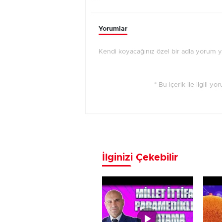
Yorumlar
Kendi koyacağınız özel bir adla yorum 
* Bu içerik ile ilgili y
İlginizi Çekebilir