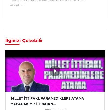
* Bu içerik ile ilgili yorum yok, ilk yorumu siz yazın,
tartışalım *
İlginizi Çekebilir
MİLLET İTTİFAKI, PARAMEDİKLERE ATAMA
YAPACAK MI? | TURHAN...