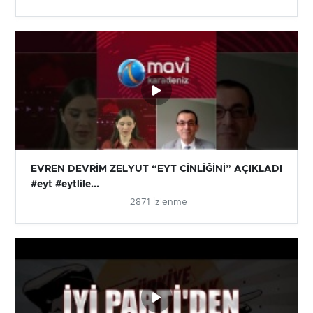
EVREN DEVRİM ZELYUT “EYT CİNLİĞİNİ” AÇIKLADI
#eyt #eytlile...
2871 İzlenme