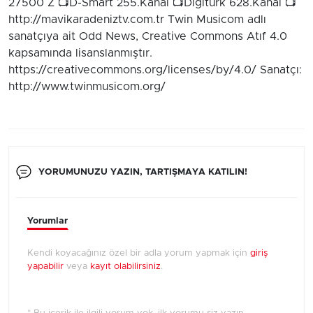
27500 Z 📺D-Smart 255.Kanal 📺Digiturk 628.Kanal 📺
http://mavikaradeniztv.com.tr Twin Musicom adlı
sanatçıya ait Odd News, Creative Commons Atıf 4.0
kapsamında lisanslanmıştır.
https://creativecommons.org/licenses/by/4.0/ Sanatçı:
http://www.twinmusicom.org/
YORUMUNUZU YAZIN, TARTIŞMAYA KATILIN!
Yorumlar
Kendi koyacağınız özel bir adla yorum yapmak için
giriş
yapabilir
veya
kayıt olabilirsiniz
.