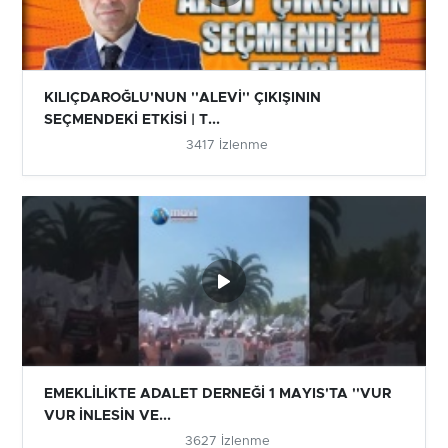
KILIÇDAROĞLU'NUN ''ALEVİ'' ÇIKIŞININ
SEÇMENDEKİ ETKİSİ | T...
3417 İzlenme
EMEKLİLİKTE ADALET DERNEĞİ 1 MAYIS'TA ''VUR
VUR İNLESİN VE...
3627 İzlenme