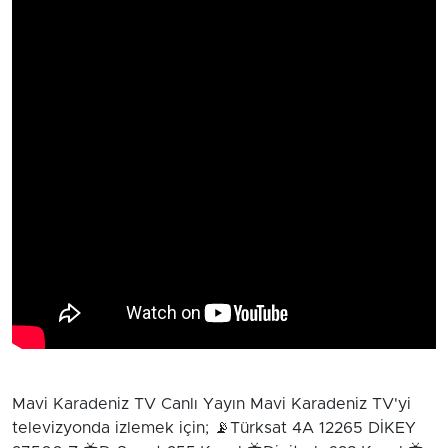
Mavi Karadeniz TV Canlı Yayın Mavi Karadeniz TV'yi
televizyonda izlemek için; 📡Türksat 4A 12265 DİKEY