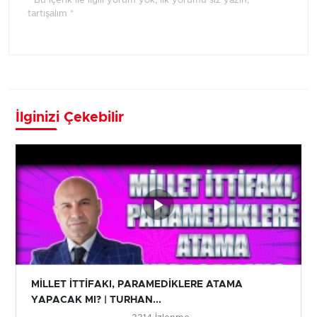
* Bu içerik ile ilgili yorum yok, ilk yorumu siz yazın,
tartışalım *
İlginizi Çekebilir
MİLLET İTTİFAKI, PARAMEDİKLERE ATAMA
YAPACAK MI? | TURHAN...