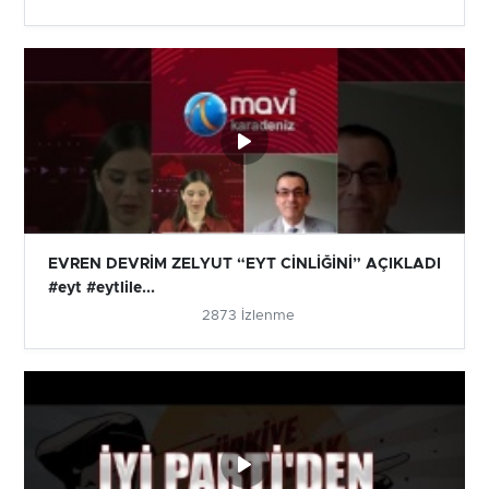
EVREN DEVRİM ZELYUT “EYT CİNLİĞİNİ” AÇIKLADI
#eyt #eytlile...
2873 İzlenme