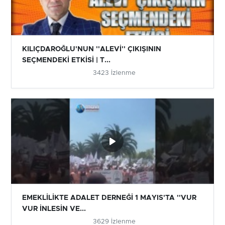
KILIÇDAROĞLU'NUN ''ALEVİ'' ÇIKIŞININ
SEÇMENDEKİ ETKİSİ | T...
3423 İzlenme
EMEKLİLİKTE ADALET DERNEĞİ 1 MAYIS'TA ''VUR
VUR İNLESİN VE...
3629 İzlenme