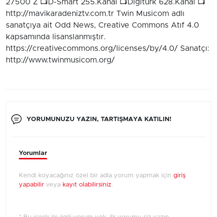
27500 Z 📺D-Smart 255.Kanal 📺Digiturk 628.Kanal 📺
http://mavikaradeniztv.com.tr Twin Musicom adlı
sanatçıya ait Odd News, Creative Commons Atıf 4.0
kapsamında lisanslanmıştır.
https://creativecommons.org/licenses/by/4.0/ Sanatçı:
http://www.twinmusicom.org/
YORUMUNUZU YAZIN, TARTIŞMAYA KATILIN!
Yorumlar
Kendi koyacağınız özel bir adla yorum yapmak için
giriş
yapabilir
veya
kayıt olabilirsiniz
.