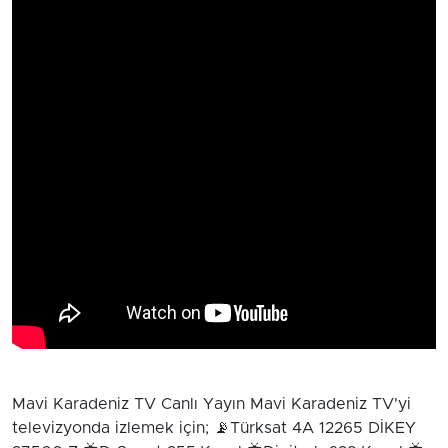
Mavi Karadeniz TV Canlı Yayın Mavi Karadeniz TV'yi
televizyonda izlemek için; 📡Türksat 4A 12265 DİKEY