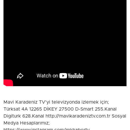
Mavi Karadeniz TV'yi televizyonda izlemek için;
Türksat 4A 12265 DİKEY 27500 D-Smart 255.Kanal
Digiturk 628.Kanal http://mavikaradeniztv.com.tr Sosyal
Medya Hesaplarımız;