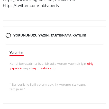
https://www.instagram.com/mkhabertv
https://twitter.com/mkhabertv
YORUMUNUZU YAZIN, TARTIŞMAYA KATILIN!
Yorumlar
Kendi koyacağınız özel bir adla yorum yapmak için
giriş
yapabilir
veya
kayıt olabilirsiniz
.
* Bu içerik ile ilgili yorum yok, ilk yorumu siz yazın,
tartışalım *