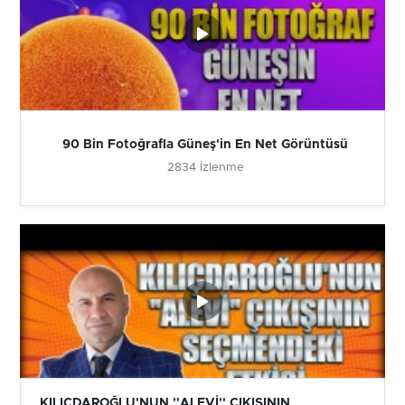
90 Bin Fotoğrafla Güneş'in En Net Görüntüsü
2834 İzlenme
KILIÇDAROĞLU'NUN ''ALEVİ'' ÇIKIŞININ