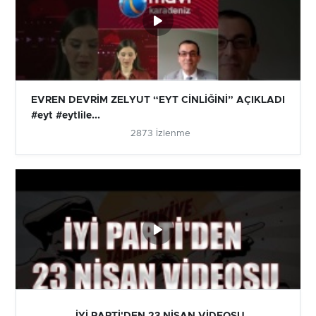
EVREN DEVRİM ZELYUT “EYT CİNLİĞİNİ” AÇIKLADI
#eyt #eytlile...
2873 İzlenme