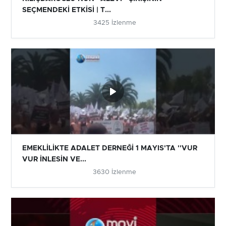
SEÇMENDEKİ ETKİSİ | T...
3425 İzlenme
EMEKLİLİKTE ADALET DERNEĞİ 1 MAYIS'TA ''VUR
VUR İNLESİN VE...
3630 İzlenme