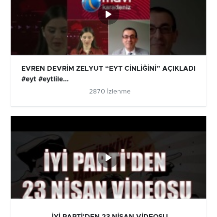
EVREN DEVRİM ZELYUT “EYT CİNLİĞİNİ” AÇIKLADI
#eyt #eytlile...
2870 İzlenme