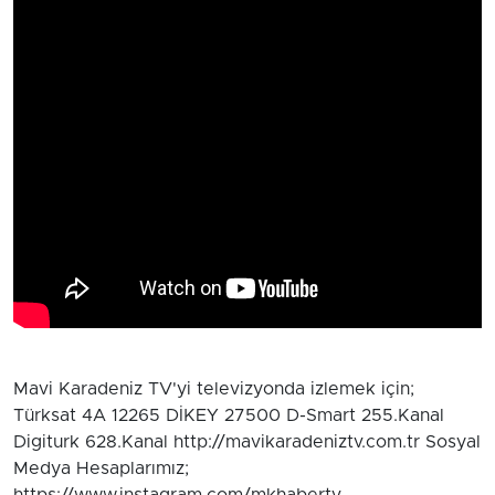
Mavi Karadeniz TV'yi televizyonda izlemek için;
Türksat 4A 12265 DİKEY 27500 D-Smart 255.Kanal
Digiturk 628.Kanal http://mavikaradeniztv.com.tr Sosyal
Medya Hesaplarımız;