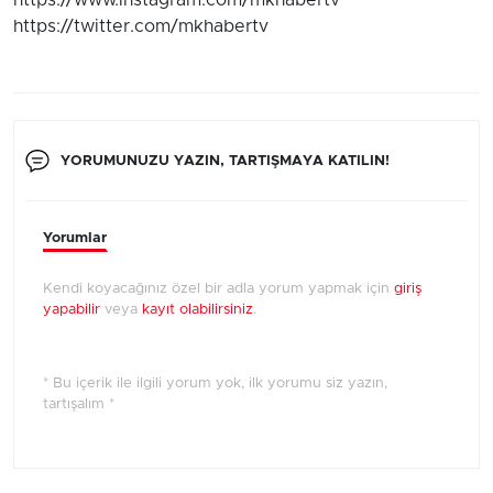
https://www.instagram.com/mkhabertv
https://twitter.com/mkhabertv
YORUMUNUZU YAZIN, TARTIŞMAYA KATILIN!
Yorumlar
Kendi koyacağınız özel bir adla yorum yapmak için
giriş
yapabilir
veya
kayıt olabilirsiniz
.
* Bu içerik ile ilgili yorum yok, ilk yorumu siz yazın,
tartışalım *