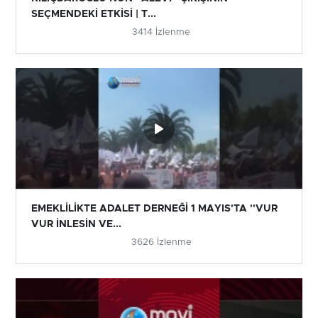
SEÇMENDEKİ ETKİSİ | T...
3414 İzlenme
EMEKLİLİKTE ADALET DERNEĞİ 1 MAYIS'TA ''VUR
VUR İNLESİN VE...
3626 İzlenme