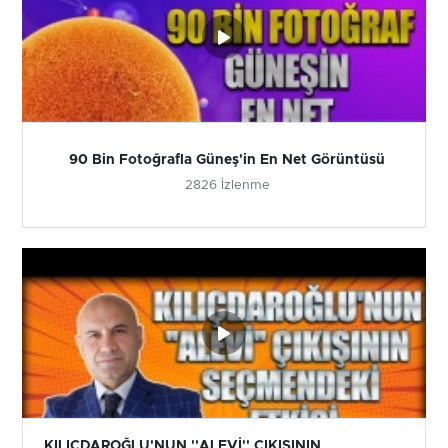
90 Bin Fotoğrafla Güneş'in En Net Görüntüsü
2826 İzlenme
KILIÇDAROĞLU'NUN ''ALEVİ'' ÇIKIŞININ