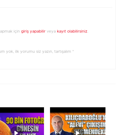
yapmak için
giriş yapabilir
veya
kayıt olabilirsiniz
.
orum yok, ilk yorumu siz yazın, tartışalım *