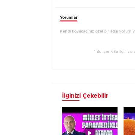
Yorumlar
Kendi koyacağınız özel bir adla yorum 
* Bu içerik ile ilgili y
İlginizi Çekebilir