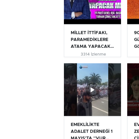
MİLLET İTTİFAKI,
90
PARAMEDİKLERE
Gü
ATAMA YAPACAK
G
MI? | TURHAN...
3314 İzlenme
EMEKLİLİKTE
E
ADALET DERNEĞİ 1
Z
MAYIS'TA ''VUR
Cİ