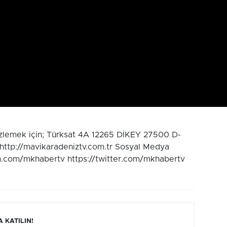
izlemek için; Türksat 4A 12265 DİKEY 27500 D-
 http://mavikaradeniztv.com.tr Sosyal Medya
m.com/mkhabertv https://twitter.com/mkhabertv
 KATILIN!