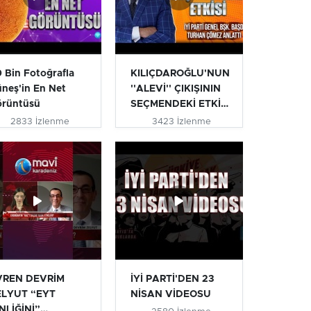
 Bin Fotoğrafla
KILIÇDAROĞLU'NUN
neş'in En Net
''ALEVİ'' ÇIKIŞININ
örüntüsü
SEÇMENDEKİ ETKİSİ
| T...
2833 İzlenme
3423 İzlenme
VREN DEVRİM
İYİ PARTİ'DEN 23
ELYUT “EYT
NİSAN VİDEOSU
NLİĞİNİ”