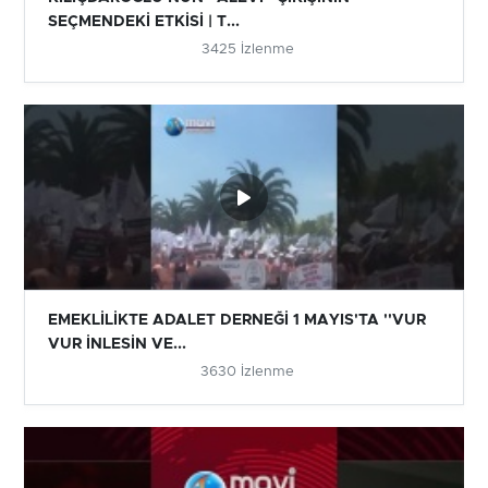
SEÇMENDEKİ ETKİSİ | T...
3425 İzlenme
EMEKLİLİKTE ADALET DERNEĞİ 1 MAYIS'TA ''VUR
VUR İNLESİN VE...
3630 İzlenme