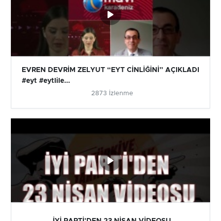
EVREN DEVRİM ZELYUT “EYT CİNLİĞİNİ” AÇIKLADI
#eyt #eytlile...
2873 İzlenme