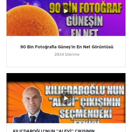
90 Bin Fotoğrafla Güneş'in En Net Görüntüsü
2834 İzlenme
KILIÇDAROĞLU'NUN ''ALEVİ'' ÇIKIŞININ