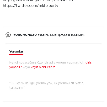
https://www.instagram.com/mkhabertv
https://twitter.com/mkhabertv
YORUMUNUZU YAZIN, TARTIŞMAYA KATILIN!
Yorumlar
Kendi koyacağınız özel bir adla yorum yapmak için
giriş
yapabilir
veya
kayıt olabilirsiniz
.
* Bu içerik ile ilgili yorum yok, ilk yorumu siz yazın,
tartışalım *