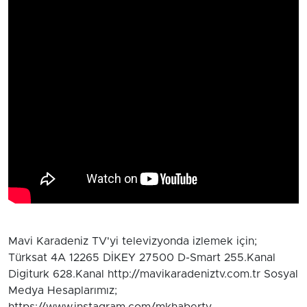
Mavi Karadeniz TV'yi televizyonda izlemek için;
Türksat 4A 12265 DİKEY 27500 D-Smart 255.Kanal
Digiturk 628.Kanal http://mavikaradeniztv.com.tr Sosyal
Medya Hesaplarımız;