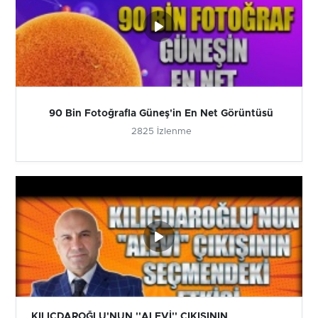
90 Bin Fotoğrafla Güneş'in En Net Görüntüsü
2825 İzlenme
KILIÇDAROĞLU'NUN ''ALEVİ'' ÇIKIŞININ