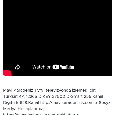
Mavi Karadeniz TV'yi televizyonda izlemek için;
Türksat 4A 12265 DİKEY 27500 D-Smart 255.Kanal
Digiturk 628.Kanal http://mavikaradeniztv.com.tr Sosyal
Medya Hesaplarımız;