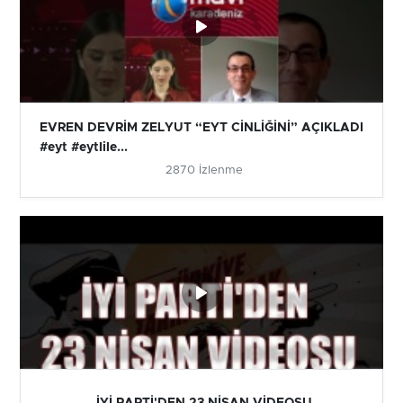
EVREN DEVRİM ZELYUT “EYT CİNLİĞİNİ” AÇIKLADI
#eyt #eytlile...
2870 İzlenme