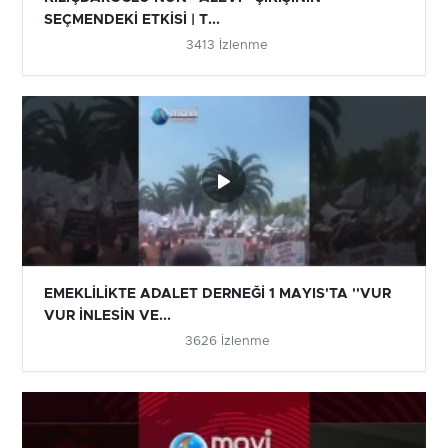
SEÇMENDEKİ ETKİSİ | T...
3413 İzlenme
EMEKLİLİKTE ADALET DERNEĞİ 1 MAYIS'TA ''VUR
VUR İNLESİN VE...
3626 İzlenme