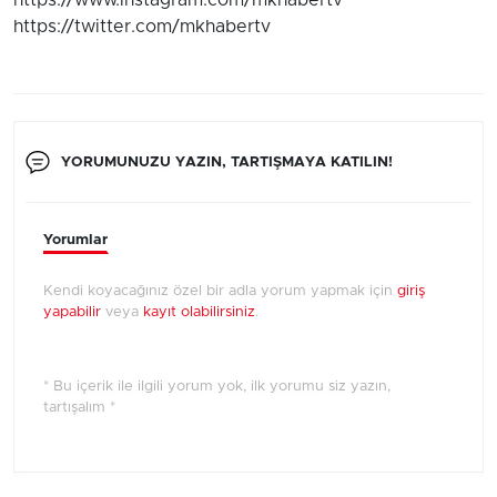
https://www.instagram.com/mkhabertv
https://twitter.com/mkhabertv
YORUMUNUZU YAZIN, TARTIŞMAYA KATILIN!
Yorumlar
Kendi koyacağınız özel bir adla yorum yapmak için
giriş
yapabilir
veya
kayıt olabilirsiniz
.
* Bu içerik ile ilgili yorum yok, ilk yorumu siz yazın,
tartışalım *