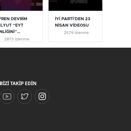
VREN DEVRİM
İYİ PARTİ'DEN 23
ELYUT “EYT
NİSAN VİDEOSU
NLİĞİNİ”
2579 İzlenme
IKLADI #eyt
2873 İzlenme
ytlile...
BİZİ TAKİP EDİN