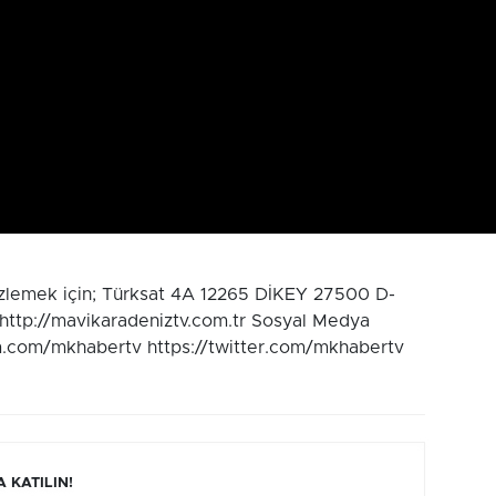
izlemek için; Türksat 4A 12265 DİKEY 27500 D-
 http://mavikaradeniztv.com.tr Sosyal Medya
m.com/mkhabertv https://twitter.com/mkhabertv
 KATILIN!