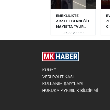
EMEKLİLİKTE
E
ADALET DERNEĞİ 1
Z
MAYIS'TA ''VUR
Cİ
VUR İNLESİN VE...
AÇ
3629 İzlenme
#e
KÜNYE
VERİ POLİTİKASI
KULLANIM ŞARTLARI
HUKUKA AYKIRILIK BİLDİRİMİ