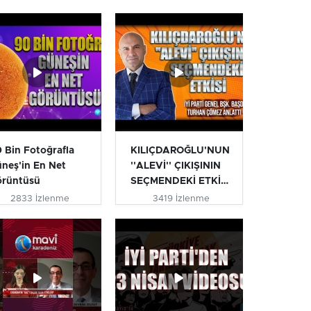
 Bin Fotoğrafla
KILIÇDAROĞLU'NUN
neş'in En Net
''ALEVİ'' ÇIKIŞININ
örüntüsü
SEÇMENDEKİ ETKİSİ
| T...
2833 İzlenme
3419 İzlenme