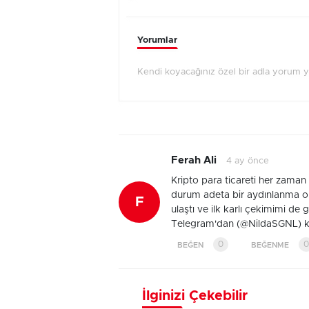
Yorumlar
Kendi koyacağınız özel bir adla yorum 
Ferah Ali
4 ay önce
Kripto para ticareti her zaman 
durum adeta bir aydınlanma ol
F
ulaştı ve ilk karlı çekimimi de
Telegram'dan (@NildaSGNL) ken
0
0
BEĞEN
BEĞENME
İlginizi Çekebilir