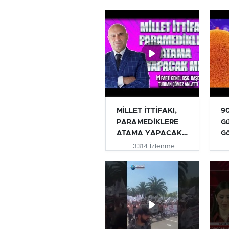
MİLLET İTTİFAKI,
90
PARAMEDİKLERE
Gü
ATAMA YAPACAK
G
MI? | TURHAN...
3314 İzlenme