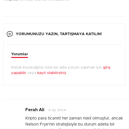
YORUMUNUZU YAZIN, TARTIŞMAYA KATILIN!
Yorumlar
Kendi koyacağınız özel bir adla yorum yapmak için
giriş
yapabilir
veya
kayıt olabilirsiniz
.
Ferah Ali
4 ay önce
Kripto para ticareti her zaman riskli olmuştur, ancak
Nelson Frye'nin stratejisiyle bu durum adeta bir