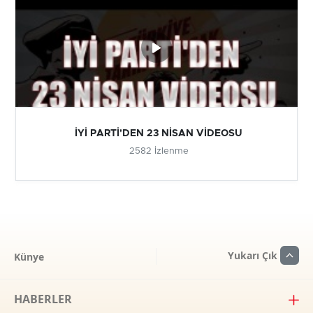
İYİ PARTİ'DEN 23 NİSAN VİDEOSU
2582 İzlenme
Yukarı Çık
Künye
HABERLER