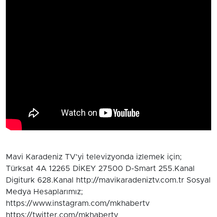
Mavi Karadeniz TV'yi televizyonda izlemek için;
Türksat 4A 12265 DİKEY 27500 D-Smart 255.Kanal
Digiturk 628.Kanal http://mavikaradeniztv.com.tr Sosyal
Medya Hesaplarımız;
https://www.instagram.com/mkhabertv
https://twitter.com/mkhabertv