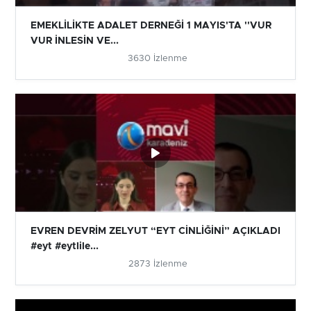
EMEKLİLİKTE ADALET DERNEĞİ 1 MAYIS'TA ''VUR
VUR İNLESİN VE...
3630 İzlenme
EVREN DEVRİM ZELYUT “EYT CİNLİĞİNİ” AÇIKLADI
#eyt #eytlile...
2873 İzlenme