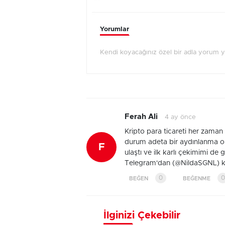
Yorumlar
Kendi koyacağınız özel bir adla yorum 
Ferah Ali
4 ay önce
Kripto para ticareti her zaman 
durum adeta bir aydınlanma ol
F
ulaştı ve ilk karlı çekimimi de
Telegram'dan (@NildaSGNL) ken
0
0
BEĞEN
BEĞENME
İlginizi Çekebilir