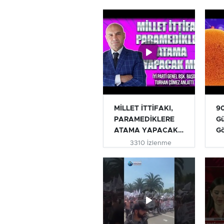
MİLLET İTTİFAKI,
90
PARAMEDİKLERE
Gü
ATAMA YAPACAK
G
MI? | TURHAN...
3310 İzlenme