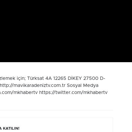
izlemek için; Türksat 4A 12265 DİKEY 27500 D-
 http://mavikaradeniztv.com.tr Sosyal Medya
m.com/mkhabertv https://twitter.com/mkhabertv
 KATILIN!