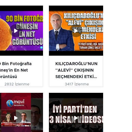
 Bin Fotoğrafla
KILIÇDAROĞLU'NUN
neş'in En Net
''ALEVİ'' ÇIKIŞININ
örüntüsü
SEÇMENDEKİ ETKİSİ
| T...
2832 İzlenme
3417 İzlenme