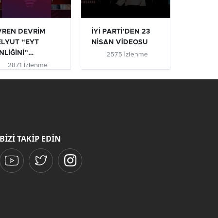
VREN DEVRİM
İYİ PARTİ'DEN 23
ELYUT “EYT
NİSAN VİDEOSU
NLİĞİNİ”
2575 İzlenme
IKLADI #eyt
2871 İzlenme
ytlile...
BİZİ TAKİP EDİN