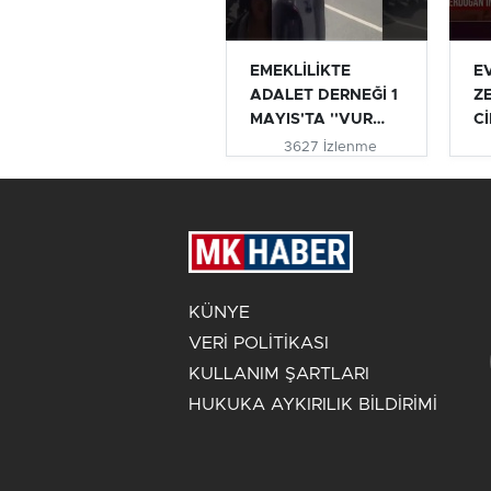
EMEKLİLİKTE
E
ADALET DERNEĞİ 1
Z
MAYIS'TA ''VUR
Cİ
VUR İNLESİN VE...
AÇ
3627 İzlenme
#e
KÜNYE
VERİ POLİTİKASI
KULLANIM ŞARTLARI
HUKUKA AYKIRILIK BİLDİRİMİ