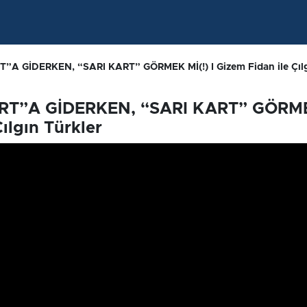
”A GİDERKEN, “SARI KART” GÖRMEK Mİ(!) I Gizem Fidan ile Çılg
ART”A GİDERKEN, “SARI KART” GÖRM
Çılgın Türkler