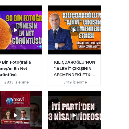
 Bin Fotoğrafla
KILIÇDAROĞLU'NUN
neş'in En Net
''ALEVİ'' ÇIKIŞININ
örüntüsü
SEÇMENDEKİ ETKİSİ
| T...
2833 İzlenme
3419 İzlenme