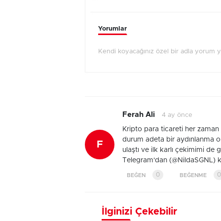
Yorumlar
Kendi koyacağınız özel bir adla yorum 
Ferah Ali
4 ay önce
Kripto para ticareti her zaman 
durum adeta bir aydınlanma ol
F
ulaştı ve ilk karlı çekimimi de
Telegram'dan (@NildaSGNL) ken
0
0
BEĞEN
BEĞENME
İlginizi Çekebilir