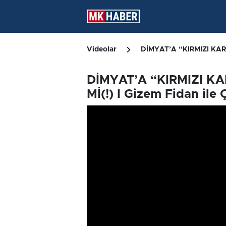
Videolar
DİMYAT’A “KIRMIZI KART
DİMYAT’A “KIRMIZI K
Mİ(!) I Gizem Fidan ile 