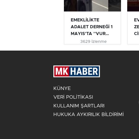
EMEKLİLİKTE
E
ADALET DERNEĞİ 1
Z
MAYIS'TA ''VUR
Cİ
VUR İNLESİN VE...
AÇ
3629 İzlenme
#e
KÜNYE
VERİ POLİTİKASI
KULLANIM ŞARTLARI
HUKUKA AYKIRILIK BİLDİRİMİ