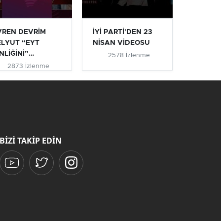
VREN DEVRİM
İYİ PARTİ'DEN 23
ELYUT “EYT
NİSAN VİDEOSU
NLİĞİNİ”
2578 İzlenme
IKLADI #eyt
2873 İzlenme
ytlile...
BİZİ TAKİP EDİN