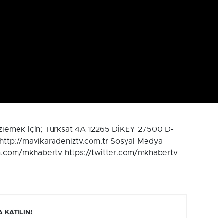
izlemek için; Türksat 4A 12265 DİKEY 27500 D-
 http://mavikaradeniztv.com.tr Sosyal Medya
m.com/mkhabertv https://twitter.com/mkhabertv
 KATILIN!