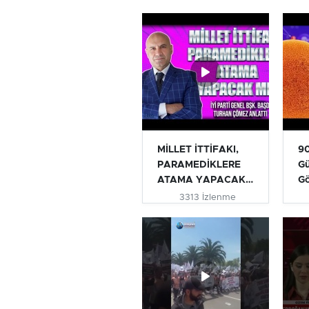
MİLLET İTTİFAKI,
90
PARAMEDİKLERE
Gü
ATAMA YAPACAK
G
MI? | TURHAN...
3313 İzlenme