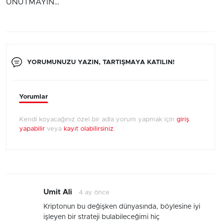
UNUTMAYIN…
YORUMUNUZU YAZIN, TARTIŞMAYA KATILIN!
Yorumlar
Kendi koyacağınız özel bir adla yorum yapmak için
giriş
yapabilir
veya
kayıt olabilirsiniz
.
Umit Ali
4 ay önce
Kriptonun bu değişken dünyasında, böylesine iyi
işleyen bir strateji bulabileceğimi hiç