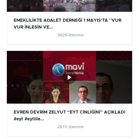
EMEKLİLİKTE ADALET DERNEĞİ 1 MAYIS'TA ''VUR
VUR İNLESİN VE...
3626 İzlenme
EVREN DEVRİM ZELYUT “EYT CİNLİĞİNİ” AÇIKLADI
#eyt #eytlile...
2870 İzlenme