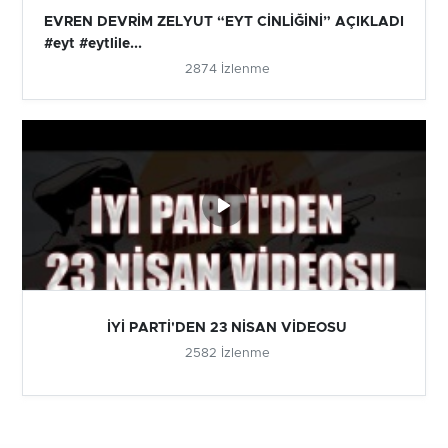
EVREN DEVRİM ZELYUT “EYT CİNLİĞİNİ” AÇIKLADI
#eyt #eytlile...
2874 İzlenme
İYİ PARTİ'DEN 23 NİSAN VİDEOSU
2582 İzlenme