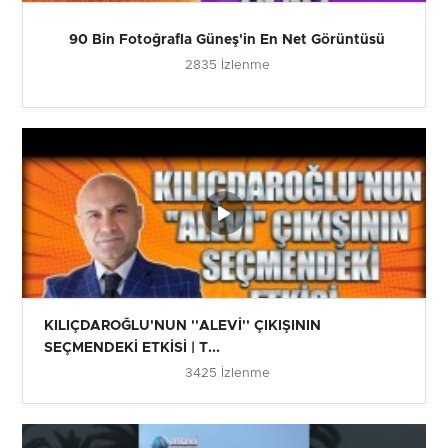
90 Bin Fotoğrafla Güneş'in En Net Görüntüsü
2835 İzlenme
KILIÇDAROĞLU'NUN ''ALEVİ'' ÇIKIŞININ
SEÇMENDEKİ ETKİSİ | T...
3425 İzlenme