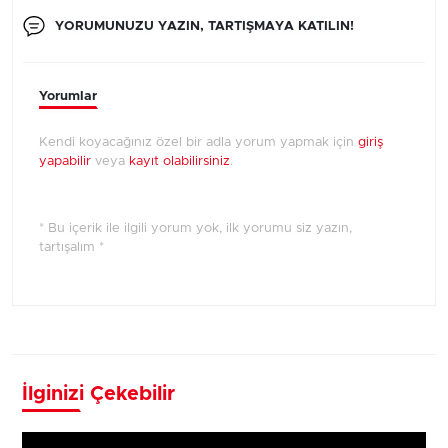
YORUMUNUZU YAZIN, TARTIŞMAYA KATILIN!
Yorumlar
Kendi koyacağınız özel bir adla yorum yapmak için
giriş
yapabilir
veya
kayıt olabilirsiniz
.
* Bu içerik ile ilgili yorum yok, ilk yorumu siz yazın,
tartışalım *
İlginizi Çekebilir