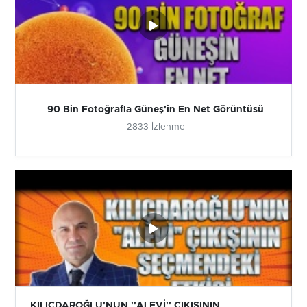
90 Bin Fotoğrafla Güneş'in En Net Görüntüsü
2833 İzlenme
KILIÇDAROĞLU'NUN ''ALEVİ'' ÇIKIŞININ