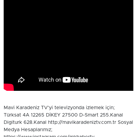
Mavi Karadeniz TV'yi televizyonda izlemek için;
Türksat 4A 12265 DİKEY 27500 D-Smart 255.Kanal
Digiturk 628.Kanal http://mavikaradeniztv.com.tr Sosyal
Medya Hesaplarımız;