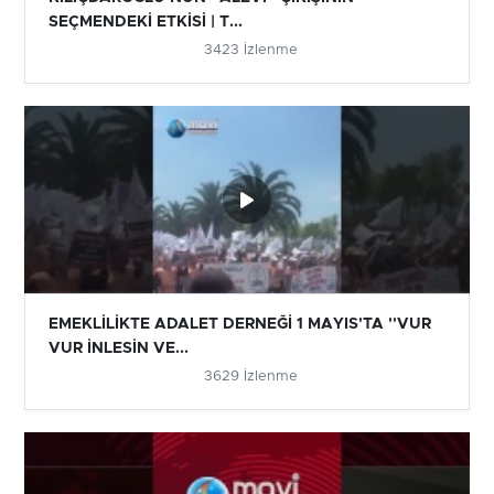
SEÇMENDEKİ ETKİSİ | T...
3423 İzlenme
EMEKLİLİKTE ADALET DERNEĞİ 1 MAYIS'TA ''VUR
VUR İNLESİN VE...
3629 İzlenme