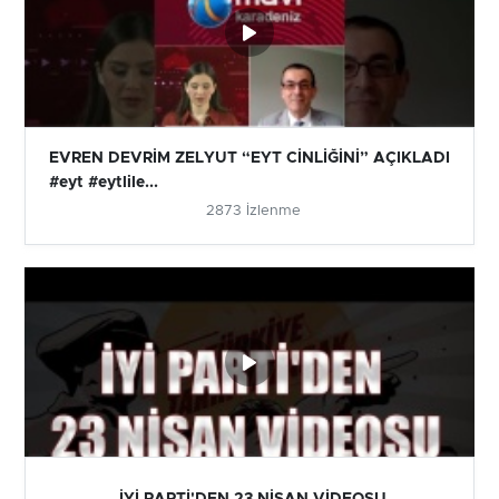
EVREN DEVRİM ZELYUT “EYT CİNLİĞİNİ” AÇIKLADI
#eyt #eytlile...
2873 İzlenme