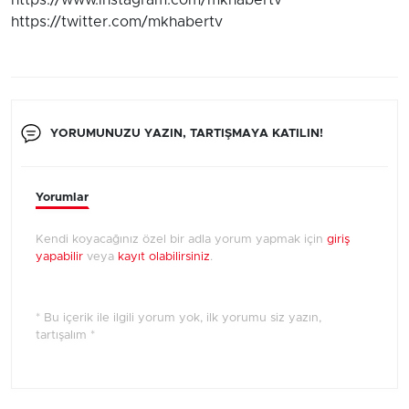
https://www.instagram.com/mkhabertv
https://twitter.com/mkhabertv
YORUMUNUZU YAZIN, TARTIŞMAYA KATILIN!
Yorumlar
Kendi koyacağınız özel bir adla yorum yapmak için
giriş
yapabilir
veya
kayıt olabilirsiniz
.
* Bu içerik ile ilgili yorum yok, ilk yorumu siz yazın,
tartışalım *