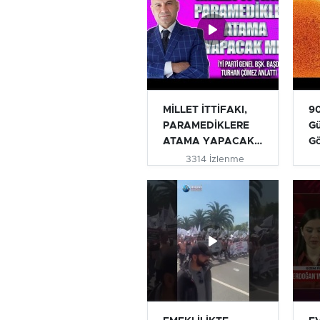
MİLLET İTTİFAKI,
90
PARAMEDİKLERE
Gü
ATAMA YAPACAK
G
MI? | TURHAN...
3314 İzlenme