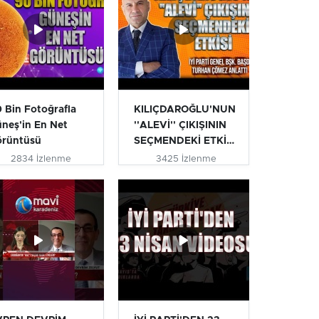
 Bin Fotoğrafla
KILIÇDAROĞLU'NUN
neş'in En Net
''ALEVİ'' ÇIKIŞININ
örüntüsü
SEÇMENDEKİ ETKİSİ
| T...
2834 İzlenme
3425 İzlenme