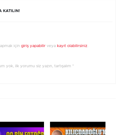
 KATILIN!
yapmak için
giriş yapabilir
veya
kayıt olabilirsiniz
.
orum yok, ilk yorumu siz yazın, tartışalım *