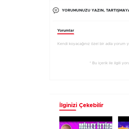
YORUMUNUZU YAZIN, TARTIŞMAYA
Yorumlar
Kendi koyacağınız özel bir adla yorum 
* Bu içerik ile ilgili y
İlginizi Çekebilir